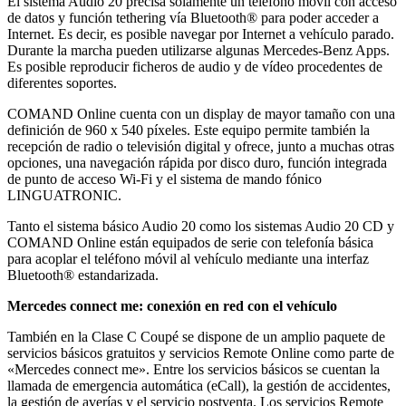
El sistema Audio 20 precisa solamente un teléfono móvil con acceso
de datos y función tethering vía Bluetooth® para poder acceder a
Internet. Es decir, es posible navegar por Internet a vehículo parado.
Durante la marcha pueden utilizarse algunas Mercedes-Benz Apps.
Es posible reproducir ficheros de audio y de vídeo procedentes de
diferentes soportes.
COMAND Online cuenta con un display de mayor tamaño con una
definición de 960 x 540 píxeles. Este equipo permite también la
recepción de radio o televisión digital y ofrece, junto a muchas otras
opciones, una navegación rápida por disco duro, función integrada
de punto de acceso Wi-Fi y el sistema de mando fónico
LINGUATRONIC.
Tanto el sistema básico Audio 20 como los sistemas Audio 20 CD y
COMAND Online están equipados de serie con telefonía básica
para acoplar el teléfono móvil al vehículo mediante una interfaz
Bluetooth® estandarizada.
Mercedes connect me: conexión en red con el vehículo
También en la Clase C Coupé se dispone de un amplio paquete de
servicios básicos gratuitos y servicios Remote Online como parte de
«Mercedes connect me». Entre los servicios básicos se cuentan la
llamada de emergencia automática (eCall), la gestión de accidentes,
la gestión de averías y el servicio postventa. Los servicios Remote