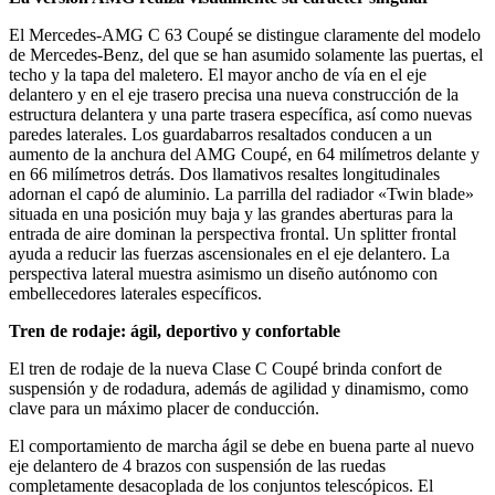
El Mercedes-AMG C 63 Coupé se distingue claramente del modelo
de Mercedes-Benz, del que se han asumido solamente las puertas, el
techo y la tapa del maletero. El mayor ancho de vía en el eje
delantero y en el eje trasero precisa una nueva construcción de la
estructura delantera y una parte trasera específica, así como nuevas
paredes laterales. Los guardabarros resaltados conducen a un
aumento de la anchura del AMG Coupé, en 64 milímetros delante y
en 66 milímetros detrás. Dos llamativos resaltes longitudinales
adornan el capó de aluminio. La parrilla del radiador «Twin blade»
situada en una posición muy baja y las grandes aberturas para la
entrada de aire dominan la perspectiva frontal. Un splitter frontal
ayuda a reducir las fuerzas ascensionales en el eje delantero. La
perspectiva lateral muestra asimismo un diseño autónomo con
embellecedores laterales específicos.
Tren de rodaje: ágil, deportivo y confortable
El tren de rodaje de la nueva Clase C Coupé brinda confort de
suspensión y de rodadura, además de agilidad y dinamismo, como
clave para un máximo placer de conducción.
El comportamiento de marcha ágil se debe en buena parte al nuevo
eje delantero de 4 brazos con suspensión de las ruedas
completamente desacoplada de los conjuntos telescópicos. El