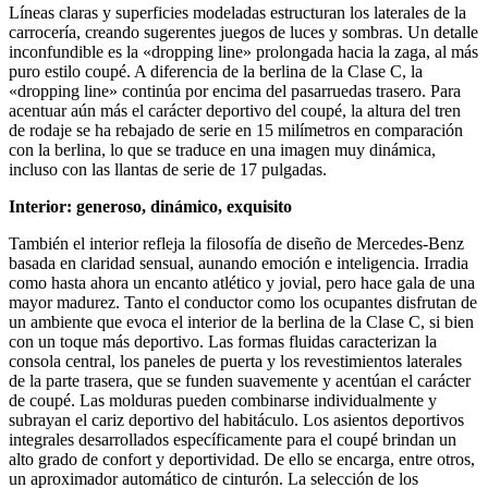
Líneas claras y superficies modeladas estructuran los laterales de la
carrocería, creando sugerentes juegos de luces y sombras. Un detalle
inconfundible es la «dropping line» prolongada hacia la zaga, al más
puro estilo coupé. A diferencia de la berlina de la Clase C, la
«dropping line» continúa por encima del pasarruedas trasero. Para
acentuar aún más el carácter deportivo del coupé, la altura del tren
de rodaje se ha rebajado de serie en 15 milímetros en comparación
con la berlina, lo que se traduce en una imagen muy dinámica,
incluso con las llantas de serie de 17 pulgadas.
Interior: generoso, dinámico, exquisito
También el interior refleja la filosofía de diseño de Mercedes-Benz
basada en claridad sensual, aunando emoción e inteligencia. Irradia
como hasta ahora un encanto atlético y jovial, pero hace gala de una
mayor madurez. Tanto el conductor como los ocupantes disfrutan de
un ambiente que evoca el interior de la berlina de la Clase C, si bien
con un toque más deportivo. Las formas fluidas caracterizan la
consola central, los paneles de puerta y los revestimientos laterales
de la parte trasera, que se funden suavemente y acentúan el carácter
de coupé. Las molduras pueden combinarse individualmente y
subrayan el cariz deportivo del habitáculo. Los asientos deportivos
integrales desarrollados específicamente para el coupé brindan un
alto grado de confort y deportividad. De ello se encarga, entre otros,
un aproximador automático de cinturón. La selección de los