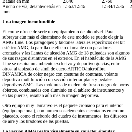
Batalla en mm
2.840
2.760
8
Ancho de vía, delante/detrás en
1.563/1.546
1.534/1.536
2
mm
Una imagen inconfundible
El coupé ofrece de serie un equipamiento de alto nivel. Para
subrayar aún más el dinamismo de este modelo se puede elegir la
AMG Line. Los paragolpes y faldones laterales específicos del kit
estético AMG, la parrilla de efecto diamante con pasadores
cromados y las llantas de aleación AMG de 18 pulgadas son algunos
de sus rasgos distintivos en el exterior. En el habitáculo de la AMG
Line se respira un ambiente exclusivo y deportivo gracias, entre
otros, al tapizado de símil de cuero ARTICO/microfibra
DINAMICA de color negro con costuras de contraste, volante
deportivo multifunción con sección inferior plana y pedales
deportivos AMG. Las molduras de madera de fresno negro de poros
abiertos, combinadas con aluminio en el tablero de instrumentos y
en las puertas, resaltan aún más la imagen deportiva.
Otro equipo muy llamativo es el paquete cromado para el interior
(equipo opcional), con numerosos elementos ejecutados en cromo
plateado, como el reborde del cuadro de instrumentos, los difusores
de aire y los tiradores de las puertas.
La versión AMG realza visualmente su carácter singular