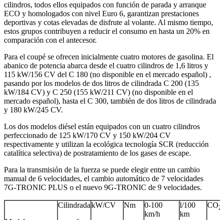
cilindros, todos ellos equipados con función de parada y arranque
ECO y homologados con nivel Euro 6, garantizan prestaciones
deportivas y cotas elevadas de disfrute al volante. Al mismo tiempo,
estos grupos contribuyen a reducir el consumo en hasta un 20% en
comparación con el antecesor.
Para el coupé se ofrecen inicialmente cuatro motores de gasolina. El
abanico de potencia abarca desde el cuatro cilindros de 1,6 litros y
115 kW/156 CV del C 180 (no disponible en el mercado español) ,
pasando por los modelos de dos litros de cilindrada C 200 (135
kW/184 CV) y C 250 (155 kW/211 CV) (no disponible en el
mercado español), hasta el C 300, también de dos litros de cilindrada
y 180 kW/245 CV.
Los dos modelos diésel están equipados con un cuatro cilindros
perfeccionado de 125 kW/170 CV y 150 kW/204 CV
respectivamente y utilizan la ecológica tecnología SCR (reducción
catalítica selectiva) de postratamiento de los gases de escape.
Para la transmisión de la fuerza se puede elegir entre un cambio
manual de 6 velocidades, el cambio automático de 7 velocidades
7G-TRONIC PLUS o el nuevo 9G-TRONIC de 9 velocidades.
Cilindrada
kW/CV
Nm
0-100
l/100
CO
km/h
km