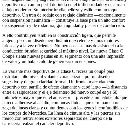
deportivo marcan un perfil definido en el tráfico rodado y encarnan
el lujo moderno. Su interior irradia belleza y estilo con un toque
deportivo. Un tren de rodaje con reglaje dinámico —opcionalmente
con suspensión neumática— constituye la base para un alto confort
de suspensión y de rodadura, gran agilidad y placer de conducción.
A ello contribuyen también la construcción ligera, que permite
aligerar peso, un diseño aerodinámico excelente y unos motores
briosos y a la vez eficientes. Numerosos sistemas de asistencia a la
conducción brindan seguridad al máximo nivel. La nueva Clase C
Coupé sienta nuevas pautas en su segmento con una alta impresión
de valor y un habitáculo de generosas dimensiones.
La variante más deportiva de la Clase C recrea un coupé para
disfrutar a alto nivel al volante, caracterizada por un diseño
sugestivo y de gran claridad formal. Un frontal marcadamente
deportivo con parrilla de efecto diamante y capó largo —la distancia
entre el salpicadero y el eje delantero del nuevo coupé es ya 60
milímetros mayor que en el antecesor— precede a un habitáculo que
parece adherirse al asfalto, con líneas fluidas que terminan en una
zaga de líneas claras y contundentes con los genes inconfundibles de
los coupés de Mercedes. La línea de cintura alta y las puertas sin
marco con retrovisores exteriores separados del cuerpo de la
carrocería realzan el carácter deportivo.