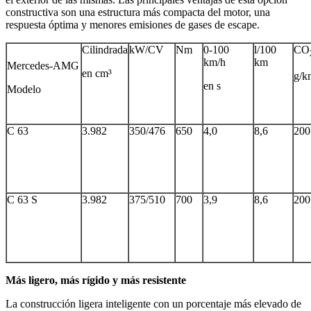
constructiva son una estructura más compacta del motor, una
respuesta óptima y menores emisiones de gases de escape.
Cilindrada
kW/CV
Nm
0-100
l/100
CO
km/h
km
Mercedes-AMG
en cm³
g/k
en s
Modelo
C 63
3.982
350/476
650
4,0
8,6
200
C 63 S
3.982
375/510
700
3,9
8,6
200
Más ligero, más rígido y más resistente
La construcción ligera inteligente con un porcentaje más elevado de