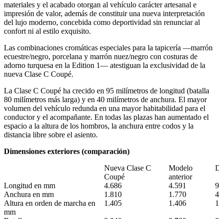
materiales y el acabado otorgan al vehículo carácter artesanal e
impresión de valor, además de constituir una nueva interpretación
del lujo moderno, concebida como deportividad sin renunciar al
confort ni al estilo exquisito.
Las combinaciones cromáticas especiales para la tapicería —marrón
ecuestre/negro, porcelana y marrón nuez/negro con costuras de
adorno turquesa en la Edition 1— atestiguan la exclusividad de la
nueva Clase C Coupé.
La Clase C Coupé ha crecido en 95 milímetros de longitud (batalla
80 milímetros más larga) y en 40 milímetros de anchura. El mayor
volumen del vehículo redunda en una mayor habitabilidad para el
conductor y el acompañante. En todas las plazas han aumentado el
espacio a la altura de los hombros, la anchura entre codos y la
distancia libre sobre el asiento.
Dimensiones exteriores (comparación)
Nueva Clase C
Modelo
D
Coupé
anterior
Longitud en mm
4.686
4.591
9
Anchura en mm
1.810
1.770
4
Altura en orden de marcha en
1.405
1.406
1
mm