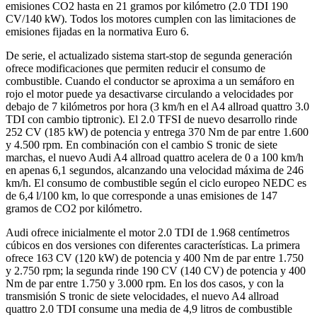
emisiones CO2 hasta en 21 gramos por kilómetro (2.0 TDI 190
CV/140 kW). Todos los motores cumplen con las limitaciones de
emisiones fijadas en la normativa Euro 6.
De serie, el actualizado sistema start-stop de segunda generación
ofrece modificaciones que permiten reducir el consumo de
combustible. Cuando el conductor se aproxima a un semáforo en
rojo el motor puede ya desactivarse circulando a velocidades por
debajo de 7 kilómetros por hora (3 km/h en el A4 allroad quattro 3.0
TDI con cambio tiptronic). El 2.0 TFSI de nuevo desarrollo rinde
252 CV (185 kW) de potencia y entrega 370 Nm de par entre 1.600
y 4.500 rpm. En combinación con el cambio S tronic de siete
marchas, el nuevo Audi A4 allroad quattro acelera de 0 a 100 km/h
en apenas 6,1 segundos, alcanzando una velocidad máxima de 246
km/h. El consumo de combustible según el ciclo europeo NEDC es
de 6,4 l/100 km, lo que corresponde a unas emisiones de 147
gramos de CO2 por kilómetro.
Audi ofrece inicialmente el motor 2.0 TDI de 1.968 centímetros
cúbicos en dos versiones con diferentes características. La primera
ofrece 163 CV (120 kW) de potencia y 400 Nm de par entre 1.750
y 2.750 rpm; la segunda rinde 190 CV (140 CV) de potencia y 400
Nm de par entre 1.750 y 3.000 rpm. En los dos casos, y con la
transmisión S tronic de siete velocidades, el nuevo A4 allroad
quattro 2.0 TDI consume una media de 4,9 litros de combustible