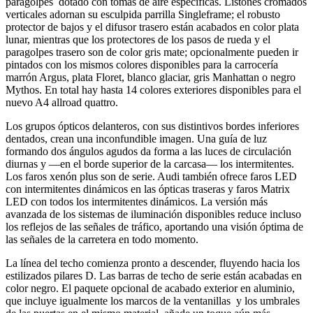
paragolpes dotado con tomas de aire especificas. Listones cromados
verticales adornan su esculpida parrilla Singleframe; el robusto
protector de bajos y el difusor trasero están acabados en color plata
lunar, mientras que los protectores de los pasos de rueda y el
paragolpes trasero son de color gris mate; opcionalmente pueden ir
pintados con los mismos colores disponibles para la carrocería
marrón Argus, plata Floret, blanco glaciar, gris Manhattan o negro
Mythos. En total hay hasta 14 colores exteriores disponibles para el
nuevo A4 allroad quattro.
Los grupos ópticos delanteros, con sus distintivos bordes inferiores
dentados, crean una inconfundible imagen. Una guía de luz
formando dos ángulos agudos da forma a las luces de circulación
diurnas y —en el borde superior de la carcasa— los intermitentes.
Los faros xenón plus son de serie. Audi también ofrece faros LED
con intermitentes dinámicos en las ópticas traseras y faros Matrix
LED con todos los intermitentes dinámicos. La versión más
avanzada de los sistemas de iluminación disponibles reduce incluso
los reflejos de las señales de tráfico, aportando una visión óptima de
las señales de la carretera en todo momento.
La línea del techo comienza pronto a descender, fluyendo hacia los
estilizados pilares D. Las barras de techo de serie están acabadas en
color negro. El paquete opcional de acabado exterior en aluminio,
que incluye igualmente los marcos de la ventanillas y los umbrales