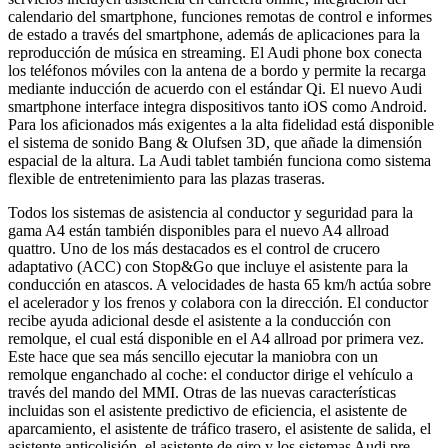
calendario del smartphone, funciones remotas de control e informes
de estado a través del smartphone, además de aplicaciones para la
reproducción de música en streaming. El Audi phone box conecta
los teléfonos móviles con la antena de a bordo y permite la recarga
mediante inducción de acuerdo con el estándar Qi. El nuevo Audi
smartphone interface integra dispositivos tanto iOS como Android.
Para los aficionados más exigentes a la alta fidelidad está disponible
el sistema de sonido Bang & Olufsen 3D, que añade la dimensión
espacial de la altura. La Audi tablet también funciona como sistema
flexible de entretenimiento para las plazas traseras.
Todos los sistemas de asistencia al conductor y seguridad para la
gama A4 están también disponibles para el nuevo A4 allroad
quattro. Uno de los más destacados es el control de crucero
adaptativo (ACC) con Stop&Go que incluye el asistente para la
conducción en atascos. A velocidades de hasta 65 km/h actúa sobre
el acelerador y los frenos y colabora con la dirección. El conductor
recibe ayuda adicional desde el asistente a la conducción con
remolque, el cual está disponible en el A4 allroad por primera vez.
Este hace que sea más sencillo ejecutar la maniobra con un
remolque enganchado al coche: el conductor dirige el vehículo a
través del mando del MMI. Otras de las nuevas características
incluidas son el asistente predictivo de eficiencia, el asistente de
aparcamiento, el asistente de tráfico trasero, el asistente de salida, el
asistente anticolisión, el asistente de giro y los sistemas Audi pre-