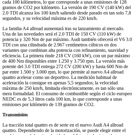
cada 100 kilómetros, lo que corresponde a unas emisiones de 128
gramos de CO2 por kilómetro. La versión de 190 CV (140 kW) del
2.0 TDI alcanza los 100 km/h saliendo desde parado en tan solo 7,8
segundos, y su velocidad máxima es de 220 km/h.
La familia A4 allroad aumentará tras su lanzamiento al mercado.
Una de las novedades será el 2.0 TDI de 150 CV (110 kW) de
potencia y 320 Nm de par máximo. Audi también ofrecerá el V6 3.0
TDI con una cilindrada de 2.967 centímetros cúbicos en dos
variantes que combinan alta potencia con refinamiento, suavidad y
eficiencia. La primera rinde 218 CV (160 kW), con un par máximo
de 400 Nm disponibles entre 1.250 y 3.750 rpm. La versión más
potente del 3.0 TDI entrega 272 CV (200 kW) y hasta 600 Nm de
par entre 1.500 y 3.000 rpm, lo que permite al nuevo A4 allroad
quattro acelerar como un deportivo. La medición habitual de
aceleración la consigue en apenas 5,5 segundos; la velocidad
máxima de 250 km/h, limitada electrónicamente, es tan sólo una
mera formalidad. El consumo de combustible según el ciclo europeo
NEDC es de 5,3 litros cada 100 km, lo que corresponde a unas
emisiones por kilómetro de 139 gramos de CO2.
Transmisión
La tracción total quattro es de serie en el nuevo Audi A4 allroad
quattro. Dependiendo de la motorización, se puede elegir entre el