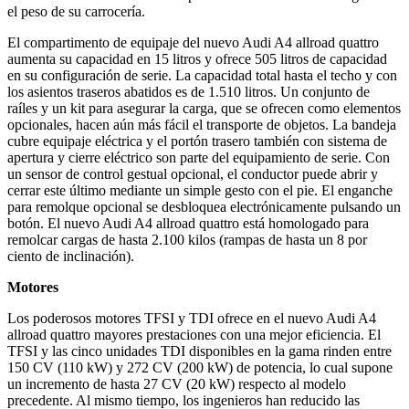
el peso de su carrocería.
El compartimento de equipaje del nuevo Audi A4 allroad quattro
aumenta su capacidad en 15 litros y ofrece 505 litros de capacidad
en su configuración de serie. La capacidad total hasta el techo y con
los asientos traseros abatidos es de 1.510 litros. Un conjunto de
raíles y un kit para asegurar la carga, que se ofrecen como elementos
opcionales, hacen aún más fácil el transporte de objetos. La bandeja
cubre equipaje eléctrica y el portón trasero también con sistema de
apertura y cierre eléctrico son parte del equipamiento de serie. Con
un sensor de control gestual opcional, el conductor puede abrir y
cerrar este último mediante un simple gesto con el pie. El enganche
para remolque opcional se desbloquea electrónicamente pulsando un
botón. El nuevo Audi A4 allroad quattro está homologado para
remolcar cargas de hasta 2.100 kilos (rampas de hasta un 8 por
ciento de inclinación).
Motores
Los poderosos motores TFSI y TDI ofrece en el nuevo Audi A4
allroad quattro mayores prestaciones con una mejor eficiencia. El
TFSI y las cinco unidades TDI disponibles en la gama rinden entre
150 CV (110 kW) y 272 CV (200 kW) de potencia, lo cual supone
un incremento de hasta 27 CV (20 kW) respecto al modelo
precedente. Al mismo tiempo, los ingenieros han reducido las