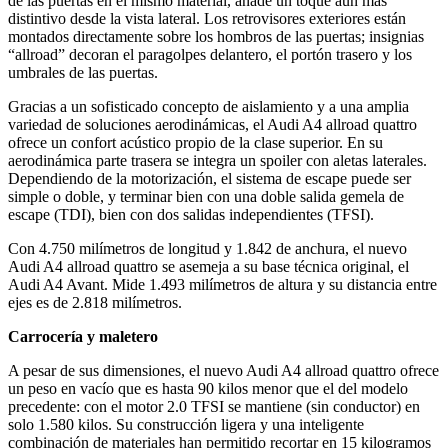
de las puertas en el mismo material, añade un toque aún más
distintivo desde la vista lateral. Los retrovisores exteriores están
montados directamente sobre los hombros de las puertas; insignias
“allroad” decoran el paragolpes delantero, el portón trasero y los
umbrales de las puertas.
Gracias a un sofisticado concepto de aislamiento y a una amplia
variedad de soluciones aerodinámicas, el Audi A4 allroad quattro
ofrece un confort acústico propio de la clase superior. En su
aerodinámica parte trasera se integra un spoiler con aletas laterales.
Dependiendo de la motorización, el sistema de escape puede ser
simple o doble, y terminar bien con una doble salida gemela de
escape (TDI), bien con dos salidas independientes (TFSI).
Con 4.750 milímetros de longitud y 1.842 de anchura, el nuevo
Audi A4 allroad quattro se asemeja a su base técnica original, el
Audi A4 Avant. Mide 1.493 milímetros de altura y su distancia entre
ejes es de 2.818 milímetros.
Carrocería y maletero
A pesar de sus dimensiones, el nuevo Audi A4 allroad quattro ofrece
un peso en vacío que es hasta 90 kilos menor que el del modelo
precedente: con el motor 2.0 TFSI se mantiene (sin conductor) en
solo 1.580 kilos. Su construcción ligera y una inteligente
combinación de materiales han permitido recortar en 15 kilogramos