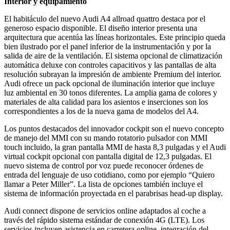
Interior y equipamiento
El habitáculo del nuevo Audi A4 allroad quattro destaca por el
generoso espacio disponible. El diseño interior presenta una
arquitectura que acentúa las líneas horizontales. Este principio queda
bien ilustrado por el panel inferior de la instrumentación y por la
salida de aire de la ventilación. El sistema opcional de climatización
automática deluxe con controles capacitivos y las pantallas de alta
resolución subrayan la impresión de ambiente Premium del interior.
Audi ofrece un pack opcional de iluminación interior que incluye
luz ambiental en 30 tonos diferentes. La amplia gama de colores y
materiales de alta calidad para los asientos e inserciones son los
correspondientes a los de la nueva gama de modelos del A4.
Los puntos destacados del innovador cockpit son el nuevo concepto
de manejo del MMI con su mando rotatorio pulsador con MMI
touch incluido, la gran pantalla MMI de hasta 8,3 pulgadas y el Audi
virtual cockpit opcional con pantalla digital de 12,3 pulgadas. El
nuevo sistema de control por voz puede reconocer órdenes de
entrada del lenguaje de uso cotidiano, como por ejemplo “Quiero
llamar a Peter Miller”. La lista de opciones también incluye el
sistema de información proyectada en el parabrisas head-up display.
Audi connect dispone de servicios online adaptados al coche a
través del rápido sistema estándar de conexión 4G (LTE). Los
servicios incluyen asistencia en carretera online, integración del