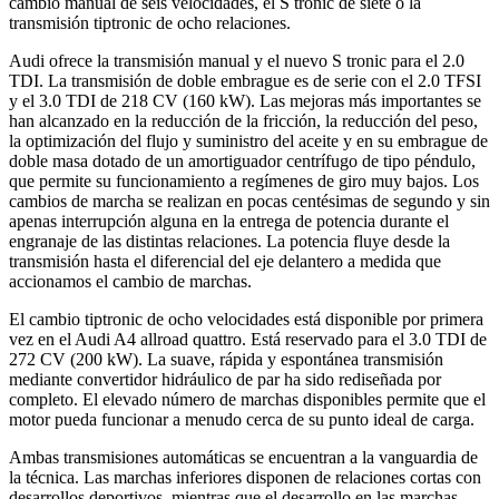
cambio manual de seis velocidades, el S tronic de siete o la
transmisión tiptronic de ocho relaciones.
Audi ofrece la transmisión manual y el nuevo S tronic para el 2.0
TDI. La transmisión de doble embrague es de serie con el 2.0 TFSI
y el 3.0 TDI de 218 CV (160 kW). Las mejoras más importantes se
han alcanzado en la reducción de la fricción, la reducción del peso,
la optimización del flujo y suministro del aceite y en su embrague de
doble masa dotado de un amortiguador centrífugo de tipo péndulo,
que permite su funcionamiento a regímenes de giro muy bajos. Los
cambios de marcha se realizan en pocas centésimas de segundo y sin
apenas interrupción alguna en la entrega de potencia durante el
engranaje de las distintas relaciones. La potencia fluye desde la
transmisión hasta el diferencial del eje delantero a medida que
accionamos el cambio de marchas.
El cambio tiptronic de ocho velocidades está disponible por primera
vez en el Audi A4 allroad quattro. Está reservado para el 3.0 TDI de
272 CV (200 kW). La suave, rápida y espontánea transmisión
mediante convertidor hidráulico de par ha sido rediseñada por
completo. El elevado número de marchas disponibles permite que el
motor pueda funcionar a menudo cerca de su punto ideal de carga.
Ambas transmisiones automáticas se encuentran a la vanguardia de
la técnica. Las marchas inferiores disponen de relaciones cortas con
desarrollos deportivos, mientras que el desarrollo en las marchas