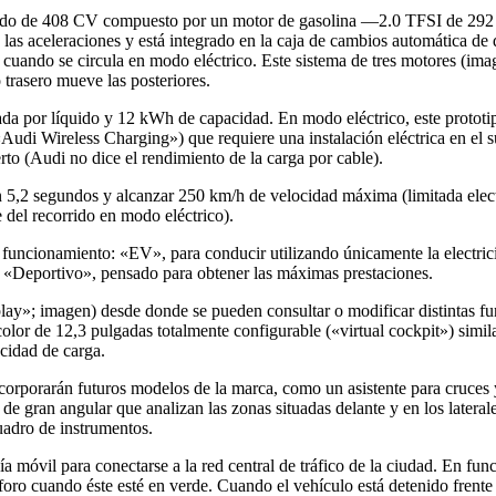
brido de 408 CV compuesto por un motor de gasolina —2.0 TFSI de 292
as aceleraciones y está integrado en la caja de cambios automática de 
cuando se circula en modo eléctrico. Este sistema de tres motores (imag
 trasero mueve las posteriores.
rigerada por líquido y 12 kWh de capacidad. En modo eléctrico, este proto
(«Audi Wireless Charging») que requiere una instalación eléctrica en el 
to (Audi no dice el rendimiento de la carga por cable).
n 5,2 segundos y alcanzar 250 km/h de velocidad máxima (limitada el
 del recorrido en modo eléctrico).
funcionamiento: «EV», para conducir utilizando únicamente la electrici
y «Deportivo», pensado para obtener las máximas prestaciones.
splay»; imagen) desde donde se pueden consultar o modificar distintas fu
lor de 12,3 pulgadas totalmente configurable («virtual cockpit») similar
acidad de carga.
corporarán futuros modelos de la marca, como un asistente para cruces y
e gran angular que analizan las zonas situadas delante y en los laterale
cuadro de instrumentos.
ía móvil para conectarse a la red central de tráfico de la ciudad. En fun
foro cuando éste esté en verde. Cuando el vehículo está detenido frente