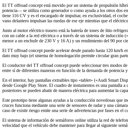
El TT offroad concept está movido por un sistema de propulsión hí
potencia— se utiliza como generador o como ayuda a los otros dos en l
tiene 116 CV y es el encargado de impulsar, en exclusividad, el coche 
vano delantero impulsan las ruedas de ese eje mientras que el eléctrico
Junto al motor eléctrico trasero está la batería de iones de litio ref
con un cable a la red eléctrica o a través de un sistema de inducción 
menor a un enchufe de 230 V y 16 A) y un rendimiento del 90 por cier
El TT offroad concept puede acelerar desde parado hasta 120 km/h e
dato muy bajo (el sistema de homologación permite circular gran parte
El conductor del TT offroad concept puede seleccionar tres modos de 
entre sí de diferentes maneras en función de la demanda de potencia 
En el interior, hay pantallas extraibles tipo «tablet» («Audi Smart Di
desde Google Play Store. El cuadro de instumentos es una pantalla a co
posteriores se pueden abatir de manera eléctrica para aumentar la cap
Este prototipo tiene algunas ayudas a la conducción novedosas que in
cruces funciona mediante una serie de sensores de radar y una cámara d
caso de existir riesgo emite una serie de advertencias por fases en el 
El sistema de información de semáforos online utiliza la red de telefon
velocidad que el vehículo debe mantener para llegar al siguiente semá