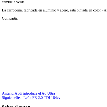
cambie a verde.
La carrocería, fabricada en aluminio y acero, está pintada en color 
Compartir:
Anterior
Audi introduce el A6 Ultra
Siguiente
Seat León FR 2.0 TDI 184cv
Sobre el autor