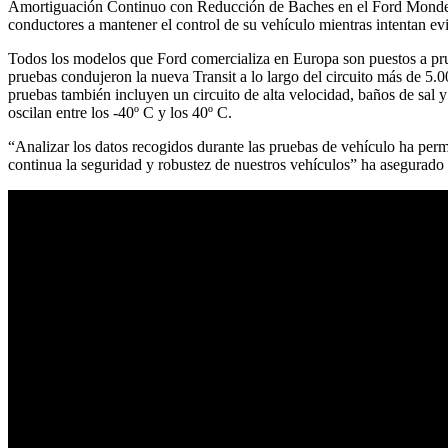
Amortiguación Continuo con Reducción de Baches en el Ford Mondeo, 
conductores a mantener el control de su vehículo mientras intentan evi
Todos los modelos que Ford comercializa en Europa son puestos a pru
pruebas condujeron la nueva Transit a lo largo del circuito más de 5.
pruebas también incluyen un circuito de alta velocidad, baños de sal
oscilan entre los -40º C y los 40º C.
“Analizar los datos recogidos durante las pruebas de vehículo ha per
continua la seguridad y robustez de nuestros vehículos” ha asegurado 