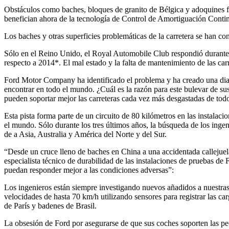
Obstáculos como baches, bloques de granito de Bélgica y adoquines f
benefician ahora de la tecnología de Control de Amortiguación Cont
Los baches y otras superficies problemáticas de la carretera se han 
Sólo en el Reino Unido, el Royal Automobile Club respondió durante e
respecto a 2014*. El mal estado y la falta de mantenimiento de las car
Ford Motor Company ha identificado el problema y ha creado una diabó
encontrar en todo el mundo. ¿Cuál es la razón para este bulevar de su
pueden soportar mejor las carreteras cada vez más desgastadas de tod
Esta pista forma parte de un circuito de 80 kilómetros en las instal
el mundo. Sólo durante los tres últimos años, la búsqueda de los ingen
de a Asia, Australia y América del Norte y del Sur.
“Desde un cruce lleno de baches en China a una accidentada callejuela
especialista técnico de durabilidad de las instalaciones de pruebas de
puedan responder mejor a las condiciones adversas”:
Los ingenieros están siempre investigando nuevos añadidos a nuestras 
velocidades de hasta 70 km/h utilizando sensores para registrar las c
de París y badenes de Brasil.
La obsesión de Ford por asegurarse de que sus coches soporten las pe