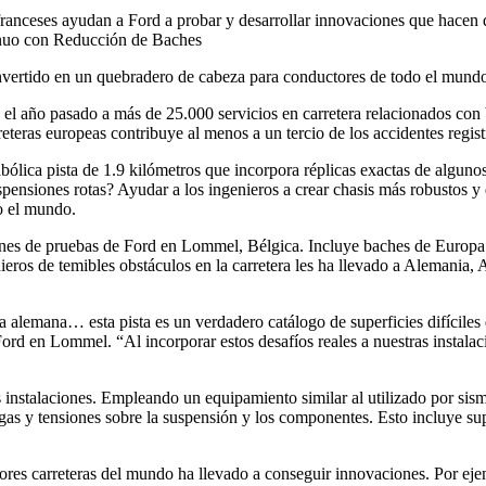
ranceses ayudan a Ford a probar y desarrollar innovaciones que hacen 
inuo con Reducción de Baches
convertido en un quebradero de cabeza para conductores de todo el mund
l año pasado a más de 25.000 servicios en carretera relacionados con 
reteras europeas contribuye al menos a un tercio de los accidentes regi
lica pista de 1.9 kilómetros que incorpora réplicas exactas de algunos
spensiones rotas? Ayudar a los ingenieros a crear chasis más robustos y
o el mundo.
aciones de pruebas de Ford en Lommel, Bélgica. Incluye baches de Europ
ieros de temibles obstáculos en la carretera les ha llevado a Alemania,
 alemana… esta pista es un verdadero catálogo de superficies difíciles
 Ford en Lommel. “Al incorporar estos desafíos reales a nuestras instal
instalaciones. Empleando un equipamiento similar al utilizado por sism
argas y tensiones sobre la suspensión y los componentes. Esto incluye s
ores carreteras del mundo ha llevado a conseguir innovaciones. Por eje