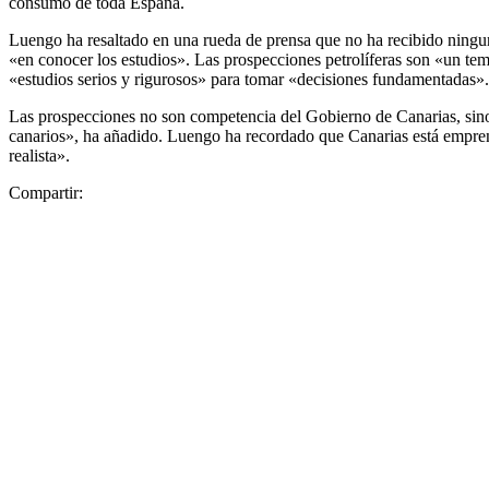
consumo de toda España.
Luengo ha resaltado en una rueda de prensa que no ha recibido ningun
«en conocer los estudios». Las prospecciones petrolíferas son «un te
«estudios serios y rigurosos» para tomar «decisiones fundamentadas».
Las prospecciones no son competencia del Gobierno de Canarias, sino 
canarios», ha añadido. Luengo ha recordado que Canarias está emprend
realista».
Compartir: