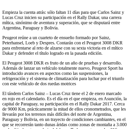
Empieza la cuenta atrás: sólo faltan 11 días para que Carlos Sainz y
Lucas Cruz inicien su participación en el Rally Dakar, una carrera
mítica, sinónimo de aventura y superación, que se disputará entre
Argentina, Paraguay y Bolivia.
Peugeot reúne a un cuarteto de ensueño formado por Sainz,
Peterhansel, Loeb y Despres. Contarán con el Peugeot 3008 DKR
para enfrentarse al reto de alzarse con su sexta victoria en el mítico
Dakar y defender el título logrado en la pasada edición.
El Peugeot 3008 DKR es fruto de un año de pruebas y desarrollo.
Además de lanzar un vehículo totalmente nuevo, Peugeot Sport ha
introducido avances en aspectos como las suspensiones, la
refrigeración y el sistema de climatización para luchar por el triunfo
con este vehículo de dos ruedas motrices
El tándem Carlos Sainz – Lucas Cruz tiene el 2 de enero marcado
en rojo en el calendario. Es el día en el que empieza, en Asunción, la
capital de Paraguay, su participación en el Rally Dakar 2017. Cerca
de 9000 Km, prácticamente la mitad de ellos cronometrados, que les
llevarán por los terrenos más difíciles del norte de Argentina,
Paraguay y Bolivia, en un trayecto de condiciones cambiantes, en el
que se recorrerán tanto dunas áridas como zonas de montaña a 3.000