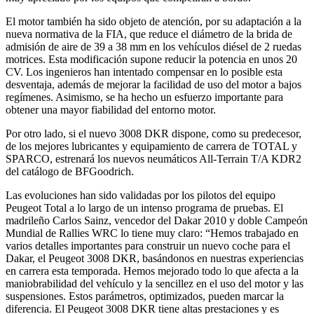
El motor también ha sido objeto de atención, por su adaptación a la
nueva normativa de la FIA, que reduce el diámetro de la brida de
admisión de aire de 39 a 38 mm en los vehículos diésel de 2 ruedas
motrices. Esta modificación supone reducir la potencia en unos 20
CV. Los ingenieros han intentado compensar en lo posible esta
desventaja, además de mejorar la facilidad de uso del motor a bajos
regímenes. Asimismo, se ha hecho un esfuerzo importante para
obtener una mayor fiabilidad del entorno motor.
Por otro lado, si el nuevo 3008 DKR dispone, como su predecesor,
de los mejores lubricantes y equipamiento de carrera de TOTAL y
SPARCO, estrenará los nuevos neumáticos All-Terrain T/A KDR2
del catálogo de BFGoodrich.
Las evoluciones han sido validadas por los pilotos del equipo
Peugeot Total a lo largo de un intenso programa de pruebas. El
madrileño Carlos Sainz, vencedor del Dakar 2010 y doble Campeón
Mundial de Rallies WRC lo tiene muy claro: “Hemos trabajado en
varios detalles importantes para construir un nuevo coche para el
Dakar, el Peugeot 3008 DKR, basándonos en nuestras experiencias
en carrera esta temporada. Hemos mejorado todo lo que afecta a la
maniobrabilidad del vehículo y la sencillez en el uso del motor y las
suspensiones. Estos parámetros, optimizados, pueden marcar la
diferencia. El Peugeot 3008 DKR tiene altas prestaciones y es