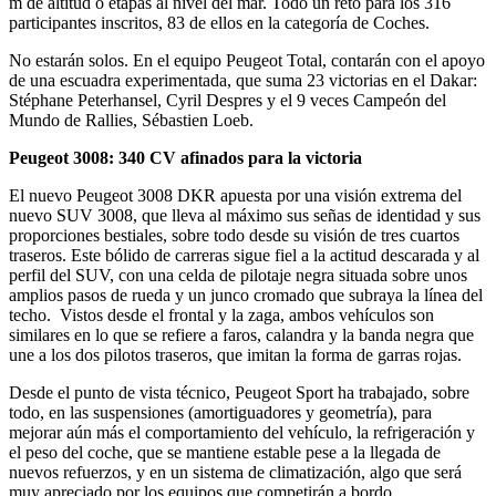
m de altitud o etapas al nivel del mar. Todo un reto para los 316
participantes inscritos, 83 de ellos en la categoría de Coches.
No estarán solos. En el equipo Peugeot Total, contarán con el apoyo
de una escuadra experimentada, que suma 23 victorias en el Dakar:
Stéphane Peterhansel, Cyril Despres y el 9 veces Campeón del
Mundo de Rallies, Sébastien Loeb.
Peugeot 3008: 340 CV afinados para la victoria
El nuevo Peugeot 3008 DKR apuesta por una visión extrema del
nuevo SUV 3008, que lleva al máximo sus señas de identidad y sus
proporciones bestiales, sobre todo desde su visión de tres cuartos
traseros. Este bólido de carreras sigue fiel a la actitud descarada y al
perfil del SUV, con una celda de pilotaje negra situada sobre unos
amplios pasos de rueda y un junco cromado que subraya la línea del
techo. Vistos desde el frontal y la zaga, ambos vehículos son
similares en lo que se refiere a faros, calandra y la banda negra que
une a los dos pilotos traseros, que imitan la forma de garras rojas.
Desde el punto de vista técnico, Peugeot Sport ha trabajado, sobre
todo, en las suspensiones (amortiguadores y geometría), para
mejorar aún más el comportamiento del vehículo, la refrigeración y
el peso del coche, que se mantiene estable pese a la llegada de
nuevos refuerzos, y en un sistema de climatización, algo que será
muy apreciado por los equipos que competirán a bordo.