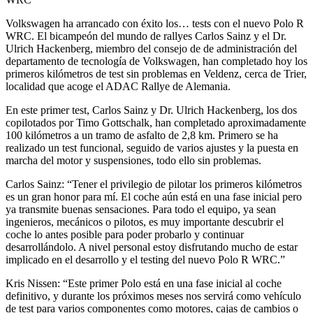
Volkswagen ha arrancado con éxito los… tests con el nuevo Polo R
WRC. El bicampeón del mundo de rallyes Carlos Sainz y el Dr.
Ulrich Hackenberg, miembro del consejo de de administración del
departamento de tecnología de Volkswagen, han completado hoy los
primeros kilómetros de test sin problemas en Veldenz, cerca de Trier,
localidad que acoge el ADAC Rallye de Alemania.
En este primer test, Carlos Sainz y Dr. Ulrich Hackenberg, los dos
copilotados por Timo Gottschalk, han completado aproximadamente
100 kilómetros a un tramo de asfalto de 2,8 km. Primero se ha
realizado un test funcional, seguido de varios ajustes y la puesta en
marcha del motor y suspensiones, todo ello sin problemas.
Carlos Sainz: “Tener el privilegio de pilotar los primeros kilómetros
es un gran honor para mí. El coche aún está en una fase inicial pero
ya transmite buenas sensaciones. Para todo el equipo, ya sean
ingenieros, mecánicos o pilotos, es muy importante descubrir el
coche lo antes posible para poder probarlo y continuar
desarrollándolo. A nivel personal estoy disfrutando mucho de estar
implicado en el desarrollo y el testing del nuevo Polo R WRC.”
Kris Nissen: “Este primer Polo está en una fase inicial al coche
definitivo, y durante los próximos meses nos servirá como vehículo
de test para varios componentes como motores, cajas de cambios o