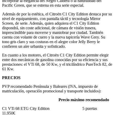
incorporar la elegancia del Negro Caldera o la naturalidad del
Pacific Green, que se estrena en esta serie especial.
Además de por la estética, el Citroën C1 City Edition destaca por su
nivel de equipamiento, con pantalla táctil y tecnología Mirror
Screen, de serie. Además, quien adquiera el C1 City Edition
dispondrá, sin coste adicional, de cámara de visión trasera,
imprescindible para moverse y maniobrar por ciudad. También
cuenta con volante de cuero y la nueva tapicería Wave Grey. Su
tono gris claro y sus costuras en el alegre color Jelly Berry le
confieren un aire urbanita y sofisticado.
En cuanto a los motores, el Citroën C1 City Edition permite elegir
entre dos mecánicas de gasolina conocidas por su eficiencia y sus
prestaciones: el VTi 68, de 50 Kw, y el tricilíndrico PureTech 82, de
61 Kw.
PRECIOS
PVP recomendado Península y Baleares (IVA, impuesto de
matriculación, operación promocional y transporte incluidos):
Precio máximo recomendado
C1 VTi 68 ETG City Edition 5 puertas
11.950€