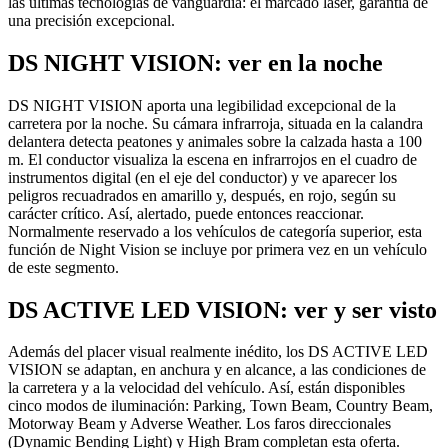
las últimas tecnologías de vanguardia: el marcado laser, garantía de
una precisión excepcional.
DS NIGHT VISION: ver en la noche
DS NIGHT VISION aporta una legibilidad excepcional de la
carretera por la noche. Su cámara infrarroja, situada en la calandra
delantera detecta peatones y animales sobre la calzada hasta a 100
m. El conductor visualiza la escena en infrarrojos en el cuadro de
instrumentos digital (en el eje del conductor) y ve aparecer los
peligros recuadrados en amarillo y, después, en rojo, según su
carácter crítico. Así, alertado, puede entonces reaccionar.
Normalmente reservado a los vehículos de categoría superior, esta
función de Night Vision se incluye por primera vez en un vehículo
de este segmento.
DS ACTIVE LED VISION: ver y ser visto
Además del placer visual realmente inédito, los DS ACTIVE LED
VISION se adaptan, en anchura y en alcance, a las condiciones de
la carretera y a la velocidad del vehículo. Así, están disponibles
cinco modos de iluminación: Parking, Town Beam, Country Beam,
Motorway Beam y Adverse Weather. Los faros direccionales
(Dynamic Bending Light) y High Bram completan esta oferta.