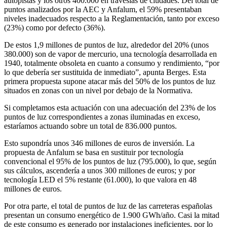
autopistas y los otros 400.000 en travesías de ciudades. Del total de
puntos analizados por la AEC y Anfalum, el 59% presentaban
niveles inadecuados respecto a la Reglamentación, tanto por exceso
(23%) como por defecto (36%).
De estos 1,9 millones de puntos de luz, alrededor del 20% (unos
380.000) son de vapor de mercurio, una tecnología desarrollada en
1940, totalmente obsoleta en cuanto a consumo y rendimiento, “por
lo que debería ser sustituida de inmediato”, apunta Berges. Esta
primera propuesta supone atacar más del 50% de los puntos de luz
situados en zonas con un nivel por debajo de la Normativa.
Si completamos esta actuación con una adecuación del 23% de los
puntos de luz correspondientes a zonas iluminadas en exceso,
estaríamos actuando sobre un total de 836.000 puntos.
Esto supondría unos 346 millones de euros de inversión. La
propuesta de Anfalum se basa en sustituir por tecnología
convencional el 95% de los puntos de luz (795.000), lo que, según
sus cálculos, ascendería a unos 300 millones de euros; y por
tecnología LED el 5% restante (61.000), lo que valora en 48
millones de euros.
Por otra parte, el total de puntos de luz de las carreteras españolas
presentan un consumo energético de 1.900 GWh/año. Casi la mitad
de este consumo es generado por instalaciones ineficientes, por lo