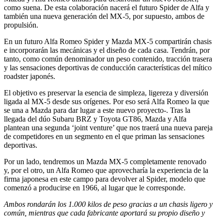
como suena. De esta colaboración nacerá el futuro Spider de Alfa y
también una nueva generación del MX-5, por supuesto, ambos de
propulsión.
En un futuro Alfa Romeo Spider y Mazda MX-5 compartirán chasis
e incorporarán las mecánicas y el diseño de cada casa. Tendrán, por
tanto, como común denominador un peso contenido, tracción trasera
y las sensaciones deportivas de conducción características del mítico
roadster japonés.
El objetivo es preservar la esencia de simpleza, ligereza y diversión
ligada al MX-5 desde sus orígenes. Por eso será Alfa Romeo la que
se una a Mazda para dar lugar a este nuevo proyecto-. Tras la
llegada del dúo Subaru BRZ y Toyota GT86, Mazda y Alfa
plantean una segunda ‘joint venture’ que nos traerá una nueva pareja
de competidores en un segmento en el que priman las sensaciones
deportivas.
Por un lado, tendremos un Mazda MX-5 completamente renovado
y, por el otro, un Alfa Romeo que aprovecharía la experiencia de la
firma japonesa en este campo para devolver al Spider, modelo que
comenzó a producirse en 1966, al lugar que le corresponde.
Ambos rondarán los 1.000 kilos de peso gracias a un chasis ligero y
común, mientras que cada fabricante aportará su propio diseño y