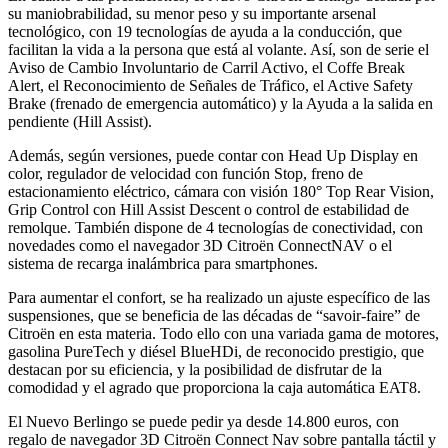
su maniobrabilidad, su menor peso y su importante arsenal
tecnológico, con 19 tecnologías de ayuda a la conducción, que
facilitan la vida a la persona que está al volante. Así, son de serie el
Aviso de Cambio Involuntario de Carril Activo, el Coffe Break
Alert, el Reconocimiento de Señales de Tráfico, el Active Safety
Brake (frenado de emergencia automático) y la Ayuda a la salida en
pendiente (Hill Assist).
Además, según versiones, puede contar con Head Up Display en
color, regulador de velocidad con función Stop, freno de
estacionamiento eléctrico, cámara con visión 180° Top Rear Vision,
Grip Control con Hill Assist Descent o control de estabilidad de
remolque. También dispone de 4 tecnologías de conectividad, con
novedades como el navegador 3D Citroën ConnectNAV o el
sistema de recarga inalámbrica para smartphones.
Para aumentar el confort, se ha realizado un ajuste específico de las
suspensiones, que se beneficia de las décadas de “savoir-faire” de
Citroën en esta materia. Todo ello con una variada gama de motores,
gasolina PureTech y diésel BlueHDi, de reconocido prestigio, que
destacan por su eficiencia, y la posibilidad de disfrutar de la
comodidad y el agrado que proporciona la caja automática EAT8.
El Nuevo Berlingo se puede pedir ya desde 14.800 euros, con
regalo de navegador 3D Citroën Connect Nav sobre pantalla táctil y