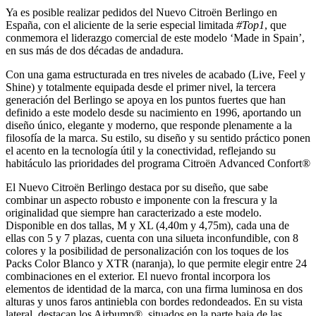
Ya es posible realizar pedidos del Nuevo Citroën Berlingo en
España, con el aliciente de la serie especial limitada
#Top1
, que
conmemora el liderazgo comercial de este modelo ‘Made in Spain’,
en sus más de dos décadas de andadura.
Con una gama estructurada en tres niveles de acabado (Live, Feel y
Shine) y totalmente equipada desde el primer nivel, la tercera
generación del Berlingo se apoya en los puntos fuertes que han
definido a este modelo desde su nacimiento en 1996, aportando un
diseño único, elegante y moderno, que responde plenamente a la
filosofía de la marca. Su estilo, su diseño y su sentido práctico ponen
el acento en la tecnología útil y la conectividad, reflejando su
habitáculo las prioridades del programa Citroën Advanced Confort®
El Nuevo Citroën Berlingo destaca por su diseño, que sabe
combinar un aspecto robusto e imponente con la frescura y la
originalidad que siempre han caracterizado a este modelo.
Disponible en dos tallas, M y XL (4,40m y 4,75m), cada una de
ellas con 5 y 7 plazas, cuenta con una silueta inconfundible, con 8
colores y la posibilidad de personalización con los toques de los
Packs Color Blanco y XTR (naranja), lo que permite elegir entre 24
combinaciones en el exterior. El nuevo frontal incorpora los
elementos de identidad de la marca, con una firma luminosa en dos
alturas y unos faros antiniebla con bordes redondeados. En su vista
lateral, destacan los Airbump®, situados en la parte baja de las