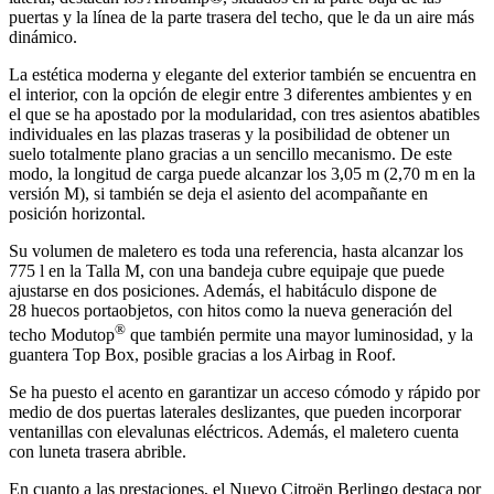
puertas y la línea de la parte trasera del techo, que le da un aire más
dinámico.
La estética moderna y elegante del exterior también se encuentra en
el interior, con la opción de elegir entre 3 diferentes ambientes y en
el que se ha apostado por la modularidad, con tres asientos abatibles
individuales en las plazas traseras y la posibilidad de obtener un
suelo totalmente plano gracias a un sencillo mecanismo. De este
modo, la longitud de carga puede alcanzar los 3,05 m (2,70 m en la
versión M), si también se deja el asiento del acompañante en
posición horizontal.
Su volumen de maletero es toda una referencia, hasta alcanzar los
775 l en la Talla M, con una bandeja cubre equipaje que puede
ajustarse en dos posiciones. Además, el habitáculo dispone de
28 huecos portaobjetos, con hitos como la nueva generación del
®
techo Modutop
que también permite una mayor luminosidad, y la
guantera Top Box, posible gracias a los Airbag in Roof.
Se ha puesto el acento en garantizar un acceso cómodo y rápido por
medio de dos puertas laterales deslizantes, que pueden incorporar
ventanillas con elevalunas eléctricos. Además, el maletero cuenta
con luneta trasera abrible.
En cuanto a las prestaciones, el Nuevo Citroën Berlingo destaca por