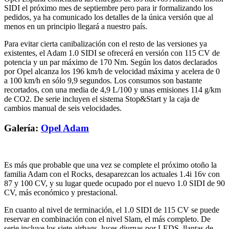
SIDI el próximo mes de septiembre pero para ir formalizando los
pedidos, ya ha comunicado los detalles de la única versión que al
menos en un principio llegará a nuestro país.
Para evitar cierta canibalización con el resto de las versiones ya
existentes, el Adam 1.0 SIDI se ofrecerá en versión con 115 CV de
potencia y un par máximo de 170 Nm. Según los datos declarados
por Opel alcanza los 196 km/h de velocidad máxima y acelera de 0
a 100 km/h en sólo 9,9 segundos. Los consumos son bastante
recortados, con una media de 4,9 L/100 y unas emisiones 114 g/km
de CO2. De serie incluyen el sistema Stop&Start y la caja de
cambios manual de seis velocidades.
Galería:
Opel Adam
Es más que probable que una vez se complete el próximo otoño la
familia Adam con el Rocks, desaparezcan los actuales 1.4i 16v con
87 y 100 CV, y su lugar quede ocupado por el nuevo 1.0 SIDI de 90
CV, más económico y prestacional.
En cuanto al nivel de terminación, el 1.0 SIDI de 115 CV se puede
reservar en combinación con el nivel Slam, el más completo. De
serie incluye los siete airbags, luces diurnas por LEDS, llantas de