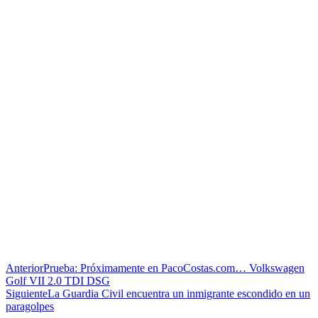
Anterior
Prueba: Próximamente en PacoCostas.com… Volkswagen
Golf VII 2.0 TDI DSG
Siguiente
La Guardia Civil encuentra un inmigrante escondido en un
paragolpes