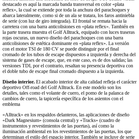
destacado es aquí la marcada banda transversal en color «plata
reflex», la cual se extiende por toda la anchura del parachoques y
abarca lateralmente, como si de un ala se tratara, los faros antiniebla
de serie (con luz de giro integrada). El frontal se remata hacia la
carretera con una barra anticolisiones en «plata reflex». También en
la parte trasera muestra el Golf Alltrack, equipado con luces traseras
rojas oscuras, un nuevo diseño del parachoques con una barra
anticolisiones de estética dominante en «plata reflex». La versión
con el motor TSI de 180 CV se puede distinguir por el final
cromado de los tubos de escape dispuestos a izquierda y derecha del
sistema de gases de escape, que, en este caso, es de dos salidas; las
versiones TDI, por el contrario, resaltan su presencia deportiva con
el doble tubo de escape final cromado dispuesto a la izquierda.
Diseño interior.
El acabado interior de alta calidad refleja el carácter
deportivo Off-road del Golf Alltrack. En este modelo son los
detalles, tales como el volante de cuero, el pomo de la palanca de
cambios de cuero, la tapicería específica de los asientos con el
emblema
«Alltrack» en los respaldos delanteros, las aplicaciones de diseño
«Dark Magnesium» (consola central) y «Tracks» (cuadro de
instrumentos y revestimientos de las puertas), así como la
iluminación ambiental en los revestimientos de las puertas, los que
determinan el estilo del espacio interior. También se incluye de serie