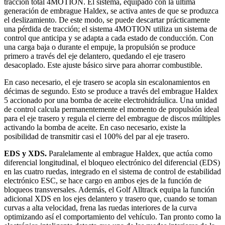
tracción total 4MOTION. El sistema, equipado con la última
generación de embrague Haldex, se activa antes de que se produzca
el deslizamiento. De este modo, se puede descartar prácticamente
una pérdida de tracción; el sistema 4MOTION utiliza un sistema de
control que anticipa y se adapta a cada estado de conducción. Con
una carga baja o durante el empuje, la propulsión se produce
primero a través del eje delantero, quedando el eje trasero
desacoplado. Este ajuste básico sirve para ahorrar combustible.
En caso necesario, el eje trasero se acopla sin escalonamientos en
décimas de segundo. Esto se produce a través del embrague Haldex
5 accionado por una bomba de aceite electrohidráulica. Una unidad
de control calcula permanentemente el momento de propulsión ideal
para el eje trasero y regula el cierre del embrague de discos múltiples
activando la bomba de aceite. En caso necesario, existe la
posibilidad de transmitir casi el 100% del par al eje trasero.
EDS y XDS.
Paralelamente al embrague Haldex, que actúa como
diferencial longitudinal, el bloqueo electrónico del diferencial (EDS)
en las cuatro ruedas, integrado en el sistema de control de estabilidad
electrónico ESC, se hace cargo en ambos ejes de la función de
bloqueos transversales. Además, el Golf Alltrack equipa la función
adicional XDS en los ejes delantero y trasero que, cuando se toman
curvas a alta velocidad, frena las ruedas interiores de la curva
optimizando así el comportamiento del vehículo. Tan pronto como la