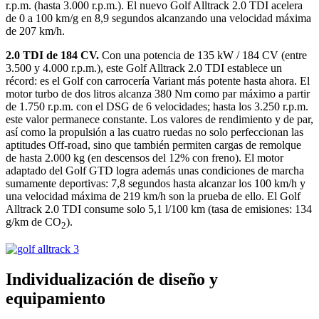
r.p.m. (hasta 3.000 r.p.m.). El nuevo Golf Alltrack 2.0 TDI acelera
de 0 a 100 km/g en 8,9 segundos alcanzando una velocidad máxima
de 207 km/h.
2.0 TDI de 184 CV.
Con una potencia de 135 kW / 184 CV (entre
3.500 y 4.000 r.p.m.), este Golf Alltrack 2.0 TDI establece un
récord: es el Golf con carrocería Variant más potente hasta ahora. El
motor turbo de dos litros alcanza 380 Nm como par máximo a partir
de 1.750 r.p.m. con el DSG de 6 velocidades; hasta los 3.250 r.p.m.
este valor permanece constante. Los valores de rendimiento y de par,
así como la propulsión a las cuatro ruedas no solo perfeccionan las
aptitudes Off-road, sino que también permiten cargas de remolque
de hasta 2.000 kg (en descensos del 12% con freno). El motor
adaptado del Golf GTD logra además unas condiciones de marcha
sumamente deportivas: 7,8 segundos hasta alcanzar los 100 km/h y
una velocidad máxima de 219 km/h son la prueba de ello. El Golf
Alltrack 2.0 TDI consume solo 5,1 l/100 km (tasa de emisiones: 134
g/km de CO
).
2
Individualización de diseño y
equipamiento