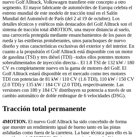
nuevo Golf Alltrack, Volkswagen transfiere este concepto a otro
segmento. El mayor fabricante de automóviles de Europa celebra el
estreno mundial de este modelo de tracción total en el Salón
Mundial del Automóvil de París (del 2 al 19 de octubre). Los
detalles técnicos y estéticos más destacados del Golf Alltrack son el
sistema de tracción total 4MOTION, una mayor distancia al suelo,
una carrocería protegida mediante ensanchamientos de los pasos de
rueda y las estriberas protuberantes, unos parachoques de nuevo
diseño y otras características exclusivas del exterior y del interior. En
cuanto a la propulsión el Golf Alltrack está disponible con un motor
de gasolina (TSI) y tres diésel (TDI) –todos ellos potentes motores
sobrealimentados de inyección directa–. El 1.8 TSI de 132 kW / 180
CV es completamente nuevo en la gama de motores del Golf. El
Golf Alltrack estará disponible en el mercado como tres motores
TDI con potencias de 81 kW / 110 CV (1.6 TDI), 110 kW / 150 CV
(2.0 TDI) y 135 kW / 184 CV (2.0 TDI), respectivamente. Las
versiones con 180 y 184 CV distribuyen su potencia a través de un
cambio automático de doble embrague de 6 velocidades (DSG).
Tracción total permanente
4MOTION.
El nuevo Golf Alltrack ha sido concebido de forma
que muestre un rendimiento igual de bueno tanto en las pistas
asfaltadas como fuera de la carretera. La base técnica para ello es la