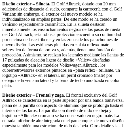
Diseño exterior – Silueta.
El Golf Alltrack, dotado con 20 mm
adicionales de distancia al suelo, comparte la carrocería con el Golf
Variant; sin embargo, el exterior del nuevo modelo se ha
individualizado en amplias partes. De este modo se ha creado un
vehículo especialmente carismático. En la silueta destacan
inmediatamente los ensanchamientos negros de los pasos de rueda
del Golf Alltrack; esta robusta protección encuentra su continuidad
por encima de las estriberas y en las zonas de los parachoques de
nuevo diseño. Las estriberas pintadas en «plata reflex» mate
sobresalen de forma deportiva y, además, tienen una función de
protección. Asimismo, se realzan los laterales mediante las llantas de
17 pulgadas de aleación ligera de diseño «Valley» diseñadas
especialmente para los modelos Volkswagen Alltrack , los
cubrerretrovisores externos pintados en «plata reflex» brillante, un
logotipo «Alltrack» en el lateral, un perfil cromado (mate) por
debajo de la ventana lateral y la barra de techo anodizada en color
plata.
Diseño exterior – Frontal y zaga.
El frontal exclusivo del Golf
Alltrack se caracteriza en la parte superior por una banda transversal
plana de la parrilla con aspecto de aluminio que se prolonga hasta el
interior de los faros. La parrilla con diseño de nido de abeja y
logotipo «Alltrack» cromado se ha conservado en negro mate. La
entrada inferior de aire integrada en el parachoques de nuevo diseño
muestra también una estructura de nido de abeja. Otro detalle visual