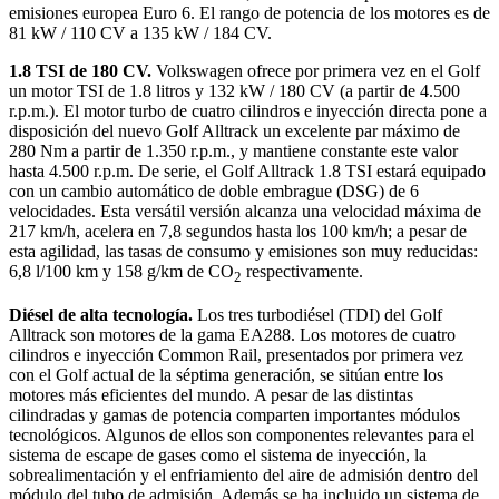
emisiones europea Euro 6. El rango de potencia de los motores es de
81 kW / 110 CV a 135 kW / 184 CV.
1.8 TSI de 180 CV.
Volkswagen ofrece por primera vez en el Golf
un motor TSI de 1.8 litros y 132 kW / 180 CV (a partir de 4.500
r.p.m.). El motor turbo de cuatro cilindros e inyección directa pone a
disposición del nuevo Golf Alltrack un excelente par máximo de
280 Nm a partir de 1.350 r.p.m., y mantiene constante este valor
hasta 4.500 r.p.m. De serie, el Golf Alltrack 1.8 TSI estará equipado
con un cambio automático de doble embrague (DSG) de 6
velocidades. Esta versátil versión alcanza una velocidad máxima de
217 km/h, acelera en 7,8 segundos hasta los 100 km/h; a pesar de
esta agilidad, las tasas de consumo y emisiones son muy reducidas:
6,8 l/100 km y 158 g/km de CO
respectivamente.
2
Diésel de alta tecnología.
Los tres turbodiésel (TDI) del Golf
Alltrack son motores de la gama EA288. Los motores de cuatro
cilindros e inyección Common Rail, presentados por primera vez
con el Golf actual de la séptima generación, se sitúan entre los
motores más eficientes del mundo. A pesar de las distintas
cilindradas y gamas de potencia comparten importantes módulos
tecnológicos. Algunos de ellos son componentes relevantes para el
sistema de escape de gases como el sistema de inyección, la
sobrealimentación y el enfriamiento del aire de admisión dentro del
módulo del tubo de admisión. Además se ha incluido un sistema de