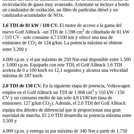
recirculación de gases muy avanzado. Asimismo se incluye a bordo
un catalizador de oxidación, un filtro de partículas diésel y un
catalizador-acumulador de NOx.
1.6 TDI de 81 kW / 110 CV.
El motor de acceso a la gama del
3
nuevo Golf Alltrack –un TDI de 1.598 cm
de cilindrada de 81 kW
/ 110 CV– solo consume 4,7 l/100 km y ofrece una tasa de
emisiones de CO
de 124 g/km. La potencia máxima se obtiene
2
entre 3.200 y
4.000 r.p.m. y el par máximo de 250 Nm está disponible entre 1.500
y 3.000 r.p.m. Equipado con este TDI, el Golf Alltrack 1.6 TDI
acelera de 0 a 100 km/h en 12,1 segundos y alcanza una velocidad
máxima de 187 km/h.
2.0 TDI de 150 CV.
En la siguiente etapa de potencia, Volkswagen
3
emplea en el Golf Alltrack un TDI de 1.968 cm
y 110 kW / 150
CV y un consumo medio de tan solo 4,9 l/100 km (tasa de
emisiones: 127 g/km CO
). Además, el 2.0 TDI del Golf Alltrack
2
equipa dos árboles de diferencial que le proporcionan una gran
suavidad de marcha. El 2.0 TDI desarrolla su potencia máxima entre
3.500 y
4.000 r.p.m. y entrega su par máximo de 340 Nm a partir de 1.750