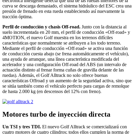
electrónica inteligente detecta que una de las ruedas interiores de la
curva se descarga demasiado, el sistema hidráulico del ESC crea una
presión de frenado en esta rueda estableciendo así nuevamente la
tracción óptima.
Perfil de conducción y chasis Off-road.
Junto con la distancia al
suelo incrementada en 20 mm, el perfil de conducción «Off-road» y
4MOTION, el nuevo Golf muestra en los terrenos difíciles
características que normalmente se atribuyen a los todo terreno.
Mediante el perfil de conducción «Off-road» se activa una función
de conducción cuesta abajo (se frena automáticamente el vehículo),
una ayuda de arranque, una línea característica modificada del
acelerador y una configuración Off-road del ABS (un intervalo de
actuación distinto al frenar forma cuñas de gravilla delante de las
ruedas). Además, el Golf Alltrack no solo ofrece buenas
características Offroad y un aumento de la seguridad activa, sino que
se sitúa también como el vehículo perfecto para cargas de remolque
de hasta 2.000 kg (en descensos del 12% con freno).
Motores turbo de inyección directa
Un TSI y tres TDI.
El nuevo Golf Alltrack se comercializará con
cuatro motores de cuatro cilindros; todos ellos cumplen la norma de