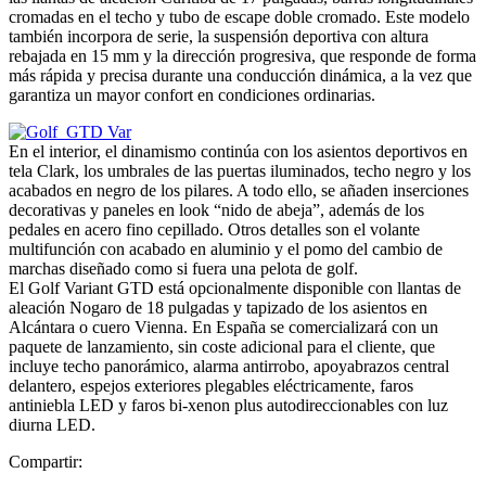
cromadas en el techo y tubo de escape doble cromado. Este modelo
también incorpora de serie, la suspensión deportiva con altura
rebajada en 15 mm y la dirección progresiva, que responde de forma
más rápida y precisa durante una conducción dinámica, a la vez que
garantiza un mayor confort en condiciones ordinarias.
En el interior, el dinamismo continúa con los asientos deportivos en
tela Clark, los umbrales de las puertas iluminados, techo negro y los
acabados en negro de los pilares. A todo ello, se añaden inserciones
decorativas y paneles en look “nido de abeja”, además de los
pedales en acero fino cepillado. Otros detalles son el volante
multifunción con acabado en aluminio y el pomo del cambio de
marchas diseñado como si fuera una pelota de golf.
El Golf Variant GTD está opcionalmente disponible con llantas de
aleación Nogaro de 18 pulgadas y tapizado de los asientos en
Alcántara o cuero Vienna. En España se comercializará con un
paquete de lanzamiento, sin coste adicional para el cliente, que
incluye techo panorámico, alarma antirrobo, apoyabrazos central
delantero, espejos exteriores plegables eléctricamente, faros
antiniebla LED y faros bi-xenon plus autodireccionables con luz
diurna LED.
Compartir: