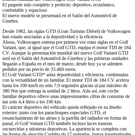
El paquete más completo y perfecto: deportivo, económico,
confortable y espacioso
El nuevo modelo se presentará en el Salón del Automóvil de
Ginebra
Desde 1982, las siglas GTD (Gran Turismo Diésel) de Volkswagen
han estado asociadas a la deportividad y la eficiencia.
Ahora, Volkswagen estrena por primera vez estas siglas en el Golf
Variant, que, al igual que el Golf GTD, equipa el motor TDI de 184
CV. Aunque la presentación mundial del nuevo Golf Variant GTD
será en el Salón del Automóvil de Ginebra y las primeras unidades
llegarán a España en el mes de marzo, desde hoy ya se admiten
pedidos por un precio de 33.460 euros.
El Golf Variant GTD* aúna deportividad y eficiencia, combinadas
con la versatilidad de un familiar. El motor TDI de 184 CV acelera
hasta los 100 km/h en solo 7,9 segundos gracias al par máximo de
380 Nm que entrega la unidad de 2 litros. Aún así, este coche
familiar deportivo ofrece unas impresionantes cifras de consumo de
tan solo 4,4 litros a los 100 km.
El carácter deportivo del vehículo queda reflejado en su diseño
exterior: junto con los parachoques especiales GTD, el
ensanchamiento de las aletas y la parrilla del radiador en forma de
panal, el Golf Variant GTD también incluye luces traseras
oscurecidas y taloneras deportivas. La apariencia se completa con
las llantas de aleación Curitiba de 17 pulgadas, barras longitudinales