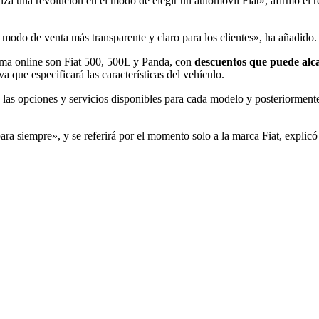
nza una revolución en el modo de elegir un automóvil Fiat», afirmó el r
o de venta más transparente y claro para los clientes», ha añadido.
orma online son Fiat 500, 500L y Panda, con
descuentos que puede alca
 que especificará las características del vehículo.
e las opciones y servicios disponibles para cada modelo y posteriormen
para siempre», y se referirá por el momento solo a la marca Fiat, explicó 