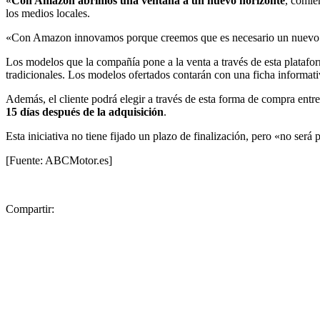
«
Con Amazon abrimos una ventana a un nuevo horizonte
, comie
los medios locales.
«Con Amazon innovamos porque creemos que es necesario un nuevo mod
Los modelos que la compañía pone a la venta a través de esta plataf
tradicionales. Los modelos ofertados contarán con una ficha informativa
Además, el cliente podrá elegir a través de esta forma de compra entr
15 días después de la adquisición
.
Esta iniciativa no tiene fijado un plazo de finalización, pero «no será 
[Fuente: ABCMotor.es]
Compartir: