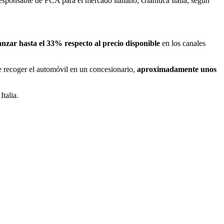
esponsable de FCA para el mercado italiano, Gianluca Italia, según
nzar hasta el 33% respecto al precio disponible
en los canales
te recoger el automóvil en un concesionario,
aproximadamente unos
Italia.