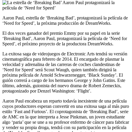
Aaron Paul, estrella de ‘Breaking Bad’, protagonizará la película de
‘Need for Speed’, la próxima producción de DreamWorks.
El dos veces ganador del premio Emmy por su papel en la serie
‘Breaking Bad’, Aaron Paul, protagonizará la película de ‘Need for
Speed’, el próximo proyecto de la productora DreamWorks.
La exitosa saga de videojuegos de Electronic Arts tendrá su versión
cinematográfica para febrero de 2014. El encargado de plasmar la
velocidad y adrenalina de las carreras de coches clandestinas de
‘Need for Speed’ será Scout Waugh, quien también dirigirá la
próxima película de Arnold Schwarzenegger, ‘Black Sunday’. El
guión correrá a cargo de los hermanos George y John Gatins. Este
último, además, guionista del nuevo drama de Robert Zemeckis,
protagonizado por Denzel Washington: ‘Flight’.
Aaron Paul encabeza un reparto todavía inexistente de una película
cuyos productores esperan convertir en una exitosa saga al más puro
estilo ‘Fast and Furious’. El coprotagonista de ‘Breaking Bad’, serie
de AMC en la que interpreta a Jesse Pinkman, un joven estudiante
algo ‘paria’ que se une a su profesor enfermo de cáncer para fabricar
y vender su propia droga, tendrá con su participación en la película