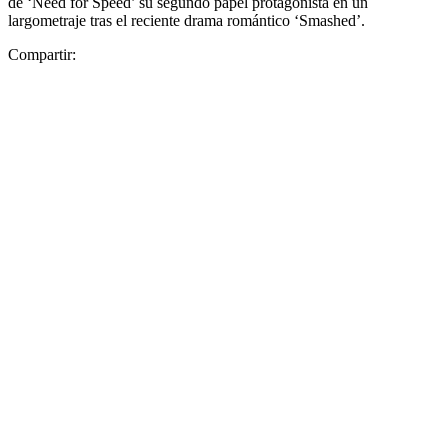
de ‘Need for Speed’ su segundo papel protagonista en un
largometraje tras el reciente drama romántico ‘Smashed’.
Compartir: