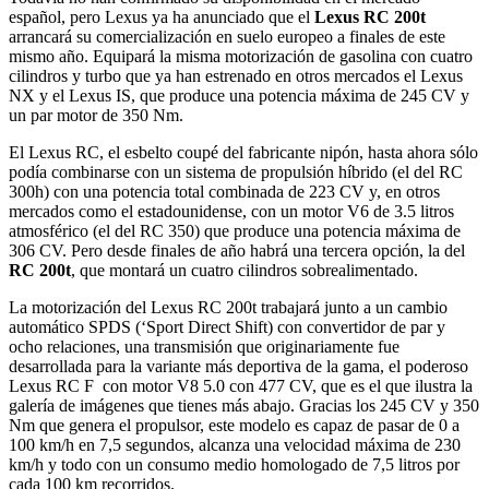
español, pero Lexus ya ha anunciado que el
Lexus RC 200t
arrancará su comercialización en suelo europeo a finales de este
mismo año. Equipará la misma motorización de gasolina con cuatro
cilindros y turbo que ya han estrenado en otros mercados el Lexus
NX y el Lexus IS, que produce una potencia máxima de 245 CV y
un par motor de 350 Nm.
El Lexus RC, el esbelto coupé del fabricante nipón, hasta ahora sólo
podía combinarse con un sistema de propulsión híbrido (el del RC
300h) con una potencia total combinada de 223 CV y, en otros
mercados como el estadounidense, con un motor V6 de 3.5 litros
atmosférico (el del RC 350) que produce una potencia máxima de
306 CV. Pero desde finales de año habrá una tercera opción, la del
RC 200t
, que montará un cuatro cilindros sobrealimentado.
La motorización del Lexus RC 200t trabajará junto a un cambio
automático SPDS (‘Sport Direct Shift) con convertidor de par y
ocho relaciones, una transmisión que originariamente fue
desarrollada para la variante más deportiva de la gama, el poderoso
Lexus RC F con motor V8 5.0 con 477 CV, que es el que ilustra la
galería de imágenes que tienes más abajo. Gracias los 245 CV y 350
Nm que genera el propulsor, este modelo es capaz de pasar de 0 a
100 km/h en 7,5 segundos, alcanza una velocidad máxima de 230
km/h y todo con un consumo medio homologado de 7,5 litros por
cada 100 km recorridos.