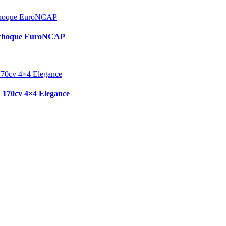
de choque EuroNCAP
 170cv 4×4 Elegance