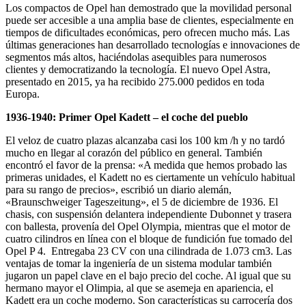
Los compactos de Opel han demostrado que la movilidad personal
puede ser accesible a una amplia base de clientes, especialmente en
tiempos de dificultades económicas, pero ofrecen mucho más. Las
últimas generaciones han desarrollado tecnologías e innovaciones de
segmentos más altos, haciéndolas asequibles para numerosos
clientes y democratizando la tecnología. El nuevo Opel Astra,
presentado en 2015, ya ha recibido 275.000 pedidos en toda
Europa.
1936-1940: Primer Opel Kadett – el coche del pueblo
El veloz de cuatro plazas alcanzaba casi los 100 km /h y no tardó
mucho en llegar al corazón del público en general. También
encontró el favor de la prensa: «A medida que hemos probado las
primeras unidades, el Kadett no es ciertamente un vehículo habitual
para su rango de precios», escribió un diario alemán,
«Braunschweiger Tageszeitung», el 5 de diciembre de 1936. El
chasis, con suspensión delantera independiente Dubonnet y trasera
con ballesta, provenía del Opel Olympia, mientras que el motor de
cuatro cilindros en línea con el bloque de fundición fue tomado del
Opel P 4. Entregaba 23 CV con una cilindrada de 1.073 cm3. Las
ventajas de tomar la ingeniería de un sistema modular también
jugaron un papel clave en el bajo precio del coche. Al igual que su
hermano mayor el Olimpia, al que se asemeja en apariencia, el
Kadett era un coche moderno. Son características su carrocería dos