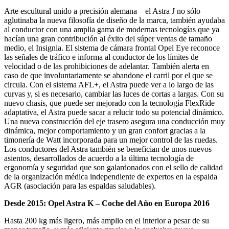
Arte escultural unido a precisión alemana – el Astra J no sólo
aglutinaba la nueva filosofía de diseño de la marca, también ayudaba
al conductor con una amplia gama de modernas tecnologías que ya
hacían una gran contribución al éxito del súper ventas de tamaño
medio, el Insignia. El sistema de cámara frontal Opel Eye reconoce
las señales de tráfico e informa al conductor de los límites de
velocidad o de las prohibiciones de adelantar. También alerta en
caso de que involuntariamente se abandone el carril por el que se
circula. Con el sistema AFL+, el Astra puede ver a lo largo de las
curvas y, si es necesario, cambiar las luces de cortas a largas. Con su
nuevo chasis, que puede ser mejorado con la tecnología FlexRide
adaptativa, el Astra puede sacar a relucir todo su potencial dinámico.
Una nueva construcción del eje trasero asegura una conducción muy
dinámica, mejor comportamiento y un gran confort gracias a la
timonería de Watt incorporada para un mejor control de las ruedas.
Los conductores del Astra también se benefician de unos nuevos
asientos, desarrollados de acuerdo a la última tecnología de
ergonomía y seguridad que son galardonados con el sello de calidad
de la organización médica independiente de expertos en la espalda
AGR (asociación para las espaldas saludables).
Desde 2015: Opel Astra K – Coche del Año en Europa 2016
Hasta 200 kg más ligero, más amplio en el interior a pesar de su