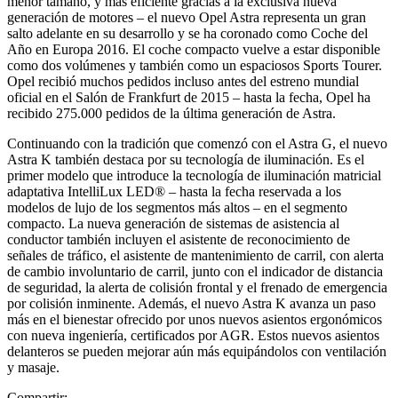
menor tamaño, y más eficiente gracias a la exclusiva nueva
generación de motores – el nuevo Opel Astra representa un gran
salto adelante en su desarrollo y se ha coronado como Coche del
Año en Europa 2016. El coche compacto vuelve a estar disponible
como dos volúmenes y también como un espaciosos Sports Tourer.
Opel recibió muchos pedidos incluso antes del estreno mundial
oficial en el Salón de Frankfurt de 2015 – hasta la fecha, Opel ha
recibido 275.000 pedidos de la última generación de Astra.
Continuando con la tradición que comenzó con el Astra G, el nuevo
Astra K también destaca por su tecnología de iluminación. Es el
primer modelo que introduce la tecnología de iluminación matricial
adaptativa IntelliLux LED® – hasta la fecha reservada a los
modelos de lujo de los segmentos más altos – en el segmento
compacto. La nueva generación de sistemas de asistencia al
conductor también incluyen el asistente de reconocimiento de
señales de tráfico, el asistente de mantenimiento de carril, con alerta
de cambio involuntario de carril, junto con el indicador de distancia
de seguridad, la alerta de colisión frontal y el frenado de emergencia
por colisión inminente. Además, el nuevo Astra K avanza un paso
más en el bienestar ofrecido por unos nuevos asientos ergonómicos
con nueva ingeniería, certificados por AGR. Estos nuevos asientos
delanteros se pueden mejorar aún más equipándolos con ventilación
y masaje.
Compartir: