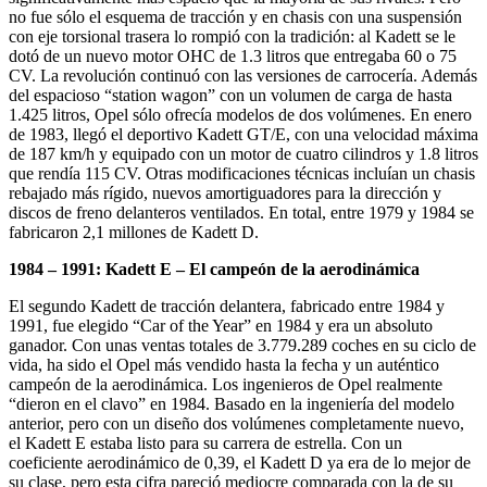
no fue sólo el esquema de tracción y en chasis con una suspensión
con eje torsional trasera lo rompió con la tradición: al Kadett se le
dotó de un nuevo motor OHC de 1.3 litros que entregaba 60 o 75
CV. La revolución continuó con las versiones de carrocería. Además
del espacioso “station wagon” con un volumen de carga de hasta
1.425 litros, Opel sólo ofrecía modelos de dos volúmenes. En enero
de 1983, llegó el deportivo Kadett GT/E, con una velocidad máxima
de 187 km/h y equipado con un motor de cuatro cilindros y 1.8 litros
que rendía 115 CV. Otras modificaciones técnicas incluían un chasis
rebajado más rígido, nuevos amortiguadores para la dirección y
discos de freno delanteros ventilados. En total, entre 1979 y 1984 se
fabricaron 2,1 millones de Kadett D.
1984 – 1991: Kadett E – El campeón de la aerodinámica
El segundo Kadett de tracción delantera, fabricado entre 1984 y
1991, fue elegido “Car of the Year” en 1984 y era un absoluto
ganador. Con unas ventas totales de 3.779.289 coches en su ciclo de
vida, ha sido el Opel más vendido hasta la fecha y un auténtico
campeón de la aerodinámica. Los ingenieros de Opel realmente
“dieron en el clavo” en 1984. Basado en la ingeniería del modelo
anterior, pero con un diseño dos volúmenes completamente nuevo,
el Kadett E estaba listo para su carrera de estrella. Con un
coeficiente aerodinámico de 0,39, el Kadett D ya era de lo mejor de
su clase, pero esta cifra pareció mediocre comparada con la de su