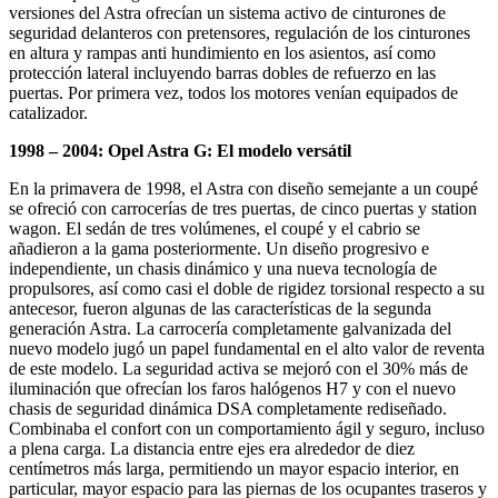
versiones del Astra ofrecían un sistema activo de cinturones de
seguridad delanteros con pretensores, regulación de los cinturones
en altura y rampas anti hundimiento en los asientos, así como
protección lateral incluyendo barras dobles de refuerzo en las
puertas. Por primera vez, todos los motores venían equipados de
catalizador.
1998 – 2004: Opel Astra G: El modelo versátil
En la primavera de 1998, el Astra con diseño semejante a un coupé
se ofreció con carrocerías de tres puertas, de cinco puertas y station
wagon. El sedán de tres volúmenes, el coupé y el cabrio se
añadieron a la gama posteriormente. Un diseño progresivo e
independiente, un chasis dinámico y una nueva tecnología de
propulsores, así como casi el doble de rigidez torsional respecto a su
antecesor, fueron algunas de las características de la segunda
generación Astra. La carrocería completamente galvanizada del
nuevo modelo jugó un papel fundamental en el alto valor de reventa
de este modelo. La seguridad activa se mejoró con el 30% más de
iluminación que ofrecían los faros halógenos H7 y con el nuevo
chasis de seguridad dinámica DSA completamente rediseñado.
Combinaba el confort con un comportamiento ágil y seguro, incluso
a plena carga. La distancia entre ejes era alrededor de diez
centímetros más larga, permitiendo un mayor espacio interior, en
particular, mayor espacio para las piernas de los ocupantes traseros y