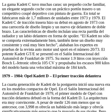
La gama Kadett C tuvo muchas caras: un pequeño coche familiar,
un elegante segundo coche con un práctico portón trasero o un
competitivo coupé deportivo con pintura de guerra. En total se
fabricaron más de 1,7 millones de unidades entre 1973 y 1979. El
Kadett C de tracción trasera hizo su debut en agosto de 1973 con
una carrocería de diseño limpio y un nuevo eje delantero de doble
brazo. Las características de diseño incluían una recta parrilla del
radiador y un labio delantero en forma de spoiler. “El Kadett no sólo
se comporta extremadamente bien, también tiene un diseño muy
consistente y está muy bien hecho”, alababan los expertos en
pruebas de la revista auto motor und sport en el número 20/73. El
potente Kadett GT/E se presentó en el Salón Internacional del
Automóvil de Frankfurt de 1975. Su motor 1.9 litros con inyección
Bosch L-Jetronic ofrecía 105 CV y propulsaba los escasos 900 kilos
del modelo hasta una velocidad máxima de 184 km/h.
1979 – 1984: Opel Kadett D – El primer tracción delantera
La cuarta generación de Kadett de la postguerra inició una nueva era
en los modelos compactos de Opel. En el Salón Internacional del
Automóvil de Frankfurt de 1979, el primer modelo de Opel con
tracción delantera debutó en la forma del Kadett D. La arquitectura
era muy convincente. A pesar de medir 126 mm menos que su
antecesor, con 3,998 m ofrecía un habitáculo más largo y ofrecía
significativamente más espacio que la mayoría de sus rivales. Pero