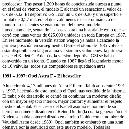
predecesor. Tras pasar 1.200 horas de concienzuda puesta a punto
en el túnel de viento, el modelo E alcanzó un sensacional valor de
Cx de 0,32. El deportivo GSi, con un Cx de 0,30 y una superficie
frontal de 0,57 m2, era el dos volúmenes más aerodinámico del
mundo. Los clientes se enamoraron del nuevo modelo
inmediatamente, sentando las bases para una historia de éxito que se
cerró con unas ventas de 625.000 unidades en toda Europa en 1987.
En ese momento, la versión station wagon ya había alcanzado la
primera posición en su segmento. Desde el otoño de 1985 volvía a
estar disponible en la gama una versión tres volúmenes, la primera
desde el Kadett C. Además, la versión deportiva GSi se había
convertido en un icono. Cuando en 1987 llegó el legendario motor
de 16 válvulas, todos sus competidores se quedaron atrás.
1991 – 1997: Opel Astra F – El bestseller
Alrededor de 4,13 millones de Astra F fueron fabricados entre 1991
y 1997, haciendo de este modelo el Opel más vendido de la historia.
El trabajo de desarrollo se centró en combinar un moderno diseño
con un mayor espacio interior, mejor confort y aumentar el respeto
medioambiental. El sucesor del Kadett asumió el nombre de su
hermano comercializado en el Reino Unido (la cuarta generación del
Kadett se había comercializado en el reino Unido con el nombre de
Vauxhall Astra desde 1980). Opel también se embarcó en una gran
ofensiva por la seguridad con este nuevo modelo. Todas las