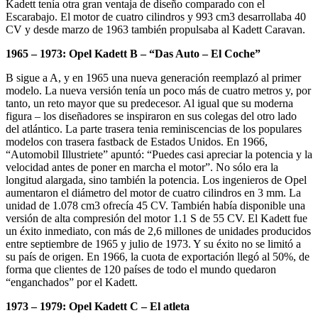
Kadett tenía otra gran ventaja de diseño comparado con el
Escarabajo. El motor de cuatro cilindros y 993 cm3 desarrollaba 40
CV y desde marzo de 1963 también propulsaba al Kadett Caravan.
1965 – 1973: Opel Kadett B – “Das Auto – El Coche”
B sigue a A, y en 1965 una nueva generación reemplazó al primer
modelo. La nueva versión tenía un poco más de cuatro metros y, por
tanto, un reto mayor que su predecesor. Al igual que su moderna
figura – los diseñadores se inspiraron en sus colegas del otro lado
del atlántico. La parte trasera tenia reminiscencias de los populares
modelos con trasera fastback de Estados Unidos. En 1966,
“Automobil Illustriete” apuntó: “Puedes casi apreciar la potencia y la
velocidad antes de poner en marcha el motor”. No sólo era la
longitud alargada, sino también la potencia. Los ingenieros de Opel
aumentaron el diámetro del motor de cuatro cilindros en 3 mm. La
unidad de 1.078 cm3 ofrecía 45 CV. También había disponible una
versión de alta compresión del motor 1.1 S de 55 CV. El Kadett fue
un éxito inmediato, con más de 2,6 millones de unidades producidos
entre septiembre de 1965 y julio de 1973. Y su éxito no se limitó a
su país de origen. En 1966, la cuota de exportación llegó al 50%, de
forma que clientes de 120 países de todo el mundo quedaron
“enganchados” por el Kadett.
1973 – 1979: Opel Kadett C – El atleta