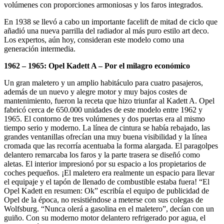
volúmenes con proporciones armoniosas y los faros integrados.
En 1938 se llevó a cabo un importante facelift de mitad de ciclo que
añadió una nueva parrilla del radiador al más puro estilo art deco.
Los expertos, aún hoy, consideran este modelo como una
generación intermedia.
1962 – 1965: Opel Kadett A – Por el milagro económico
Un gran maletero y un amplio habitáculo para cuatro pasajeros,
además de un nuevo y alegre motor y muy bajos costes de
mantenimiento, fueron la receta que hizo triunfar al Kadett A. Opel
fabricó cerca de 650.000 unidades de este modelo entre 1962 y
1965. El contorno de tres volúmenes y dos puertas era al mismo
tiempo serio y moderno. La línea de cintura se había rebajado, las
grandes ventanillas ofrecían una muy buena visibilidad y la línea
cromada que las recorría acentuaba la forma alargada. El paragolpes
delantero remarcaba los faros y la parte trasera se diseñó como
aletas. El interior impresionó por su espacio a los propietarios de
coches pequeños. ¡El maletero era realmente un espacio para llevar
el equipaje y el tapón de llenado de combustible estaba fuera! “El
Opel Kadett en resumen: Ok” escribía el equipo de publicidad de
Opel de la época, no resistiéndose a meterse con sus colegas de
Wolfsburg. “Nunca olerá a gasolina en el maletero”, decían con un
guiño. Con su moderno motor delantero refrigerado por agua, el