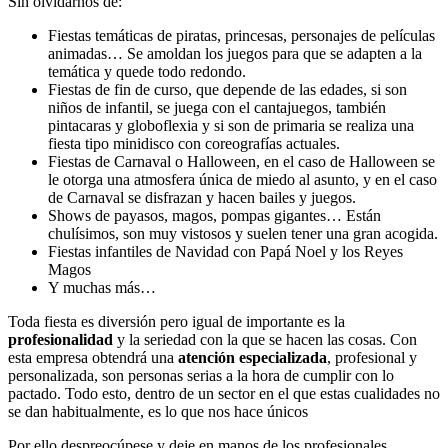
Sin olvidarnos de:
Fiestas temáticas de piratas, princesas, personajes de películas
animadas… Se amoldan los juegos para que se adapten a la
temática y quede todo redondo.
Fiestas de fin de curso, que depende de las edades, si son
niños de infantil, se juega con el cantajuegos, también
pintacaras y globoflexia y si son de primaria se realiza una
fiesta tipo minidisco con coreografías actuales.
Fiestas de Carnaval o Halloween, en el caso de Halloween se
le otorga una atmosfera única de miedo al asunto, y en el caso
de Carnaval se disfrazan y hacen bailes y juegos.
Shows de payasos, magos, pompas gigantes… Están
chulísimos, son muy vistosos y suelen tener una gran acogida.
Fiestas infantiles de Navidad con Papá Noel y los Reyes
Magos
Y muchas más…
Toda fiesta es diversión pero igual de importante es la
profesionalidad
y la seriedad con la que se hacen las cosas. Con
esta empresa obtendrá una
atención especializada
, profesional y
personalizada, son personas serias a la hora de cumplir con lo
pactado. Todo esto, dentro de un sector en el que estas cualidades no
se dan habitualmente, es lo que nos hace únicos
Por ello despreocúpese y deje en manos de los profesionales