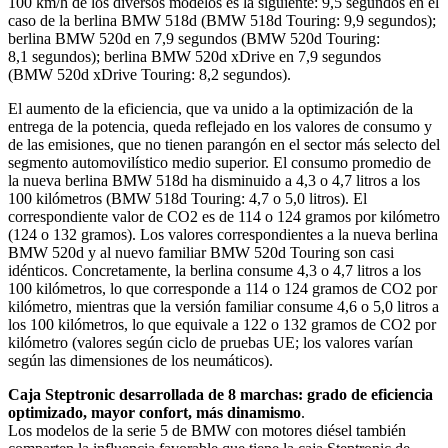
100 km/h de los diversos modelos es la siguiente: 9,5 segundos en el
caso de la berlina BMW 518d (BMW 518d Touring: 9,9 segundos);
berlina BMW 520d en 7,9 segundos (BMW 520d Touring:
8,1 segundos); berlina BMW 520d xDrive en 7,9 segundos
(BMW 520d xDrive Touring: 8,2 segundos).
El aumento de la eficiencia, que va unido a la optimización de la
entrega de la potencia, queda reflejado en los valores de consumo y
de las emisiones, que no tienen parangón en el sector más selecto del
segmento automovilístico medio superior. El consumo promedio de
la nueva berlina BMW 518d ha disminuido a 4,3 o 4,7 litros a los
100 kilómetros (BMW 518d Touring: 4,7 o 5,0 litros). El
correspondiente valor de CO2 es de 114 o 124 gramos por kilómetro
(124 o 132 gramos). Los valores correspondientes a la nueva berlina
BMW 520d y al nuevo familiar BMW 520d Touring son casi
idénticos. Concretamente, la berlina consume 4,3 o 4,7 litros a los
100 kilómetros, lo que corresponde a 114 o 124 gramos de CO2 por
kilómetro, mientras que la versión familiar consume 4,6 o 5,0 litros a
los 100 kilómetros, lo que equivale a 122 o 132 gramos de CO2 por
kilómetro (valores según ciclo de pruebas UE; los valores varían
según las dimensiones de los neumáticos).
Caja Steptronic desarrollada de 8 marchas: grado de eficiencia
optimizado, mayor confort, más dinamismo
.
Los modelos de la serie 5 de BMW con motores diésel también