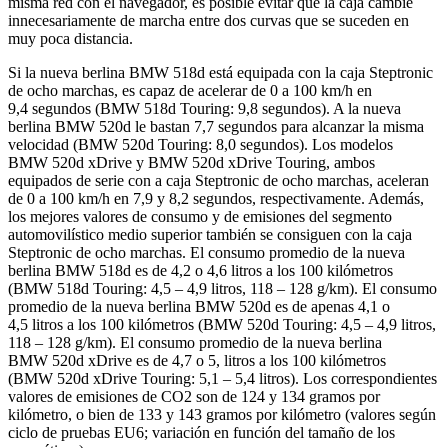
misma red con el navegador, es posible evitar que la caja cambie
innecesariamente de marcha entre dos curvas que se suceden en
muy poca distancia.
Si la nueva berlina BMW 518d está equipada con la caja Steptronic
de ocho marchas, es capaz de acelerar de 0 a 100 km/h en
9,4 segundos (BMW 518d Touring: 9,8 segundos). A la nueva
berlina BMW 520d le bastan 7,7 segundos para alcanzar la misma
velocidad (BMW 520d Touring: 8,0 segundos). Los modelos
BMW 520d xDrive y BMW 520d xDrive Touring, ambos
equipados de serie con a caja Steptronic de ocho marchas, aceleran
de 0 a 100 km/h en 7,9 y 8,2 segundos, respectivamente. Además,
los mejores valores de consumo y de emisiones del segmento
automovilístico medio superior también se consiguen con la caja
Steptronic de ocho marchas. El consumo promedio de la nueva
berlina BMW 518d es de 4,2 o 4,6 litros a los 100 kilómetros
(BMW 518d Touring: 4,5 – 4,9 litros, 118 – 128 g/km). El consumo
promedio de la nueva berlina BMW 520d es de apenas 4,1 o
4,5 litros a los 100 kilómetros (BMW 520d Touring: 4,5 – 4,9 litros,
118 – 128 g/km). El consumo promedio de la nueva berlina
BMW 520d xDrive es de 4,7 o 5, litros a los 100 kilómetros
(BMW 520d xDrive Touring: 5,1 – 5,4 litros). Los correspondientes
valores de emisiones de CO2 son de 124 y 134 gramos por
kilómetro, o bien de 133 y 143 gramos por kilómetro (valores según
ciclo de pruebas EU6; variación en función del tamaño de los