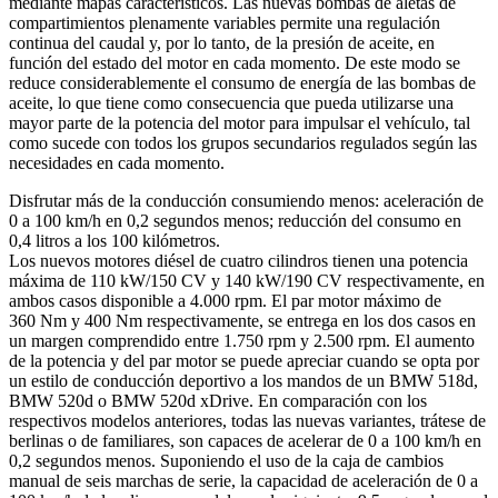
mediante mapas característicos. Las nuevas bombas de aletas de
compartimientos plenamente variables permite una regulación
continua del caudal y, por lo tanto, de la presión de aceite, en
función del estado del motor en cada momento. De este modo se
reduce considerablemente el consumo de energía de las bombas de
aceite, lo que tiene como consecuencia que pueda utilizarse una
mayor parte de la potencia del motor para impulsar el vehículo, tal
como sucede con todos los grupos secundarios regulados según las
necesidades en cada momento.
Disfrutar más de la conducción consumiendo menos: aceleración de
0 a 100 km/h en 0,2 segundos menos; reducción del consumo en
0,4 litros a los 100 kilómetros.
Los nuevos motores diésel de cuatro cilindros tienen una potencia
máxima de 110 kW/150 CV y 140 kW/190 CV respectivamente, en
ambos casos disponible a 4.000 rpm. El par motor máximo de
360 Nm y 400 Nm respectivamente, se entrega en los dos casos en
un margen comprendido entre 1.750 rpm y 2.500 rpm. El aumento
de la potencia y del par motor se puede apreciar cuando se opta por
un estilo de conducción deportivo a los mandos de un BMW 518d,
BMW 520d o BMW 520d xDrive. En comparación con los
respectivos modelos anteriores, todas las nuevas variantes, trátese de
berlinas o de familiares, son capaces de acelerar de 0 a 100 km/h en
0,2 segundos menos. Suponiendo el uso de la caja de cambios
manual de seis marchas de serie, la capacidad de aceleración de 0 a