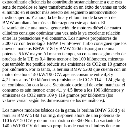
extraordinaria eficiencia ha contribuido sustancialmente a que esta
serie de modelos se haya transformado en un éxito de ventas en todo
el mundo en el sector más selecto del segmento automovilístico
medio superior. Y ahora, la berlina y el familiar de la serie 5 de
BMW amplían aún más su liderazgo en este apartado. El
lanzamiento de una nueva generación de motores diésel de cuatro
cilindros consigue optimizar una vez más la ya excelente relación
entre las prestaciones y el consumo. Los nuevos propulsores de
2.000 cc con tecnología BMW TwinPower Turbo consiguen que los
nuevos modelos BMW 518d y BMW 520d dispongan de una
potencia 5 kW mayor. Al mismo tiempo, su consumo según ciclo de
pruebas de la UE es 0,4 litros menor a los 100 kilómetros, mientras
que también fue posible reducir sus emisiones de CO2 en 10 gramos
por kilómetro. Por lo tanto, la berlina BMW 520d que cuenta con un
motor de ahora 140 kW/190 CV, apenas consume entre 4,3 y
4,7 litros a los 100 kilómetros (emisiones de CO2: 114 – 124 g/km);
en combinación con la caja Steptronic opcional de ocho marchas, el
consumo es aún menor: entre 4,1 y 4,5 litros a los 100 kilómetros y
emisiones de CO2 entre 109 y 119 gramos por kilómetro (los
valores varían según las dimensiones de los neumáticos).
Los nuevos modelos básicos de la gama, la berlina BMW 518d y el
familiar BMW 518d Touring, disponen ahora de una potencia de
110 kW/150 CV y de un par máximo de 360 Nm. La variante de
140 kW/190 CV del nuevo propulsor de cuatro cilindros tiene un