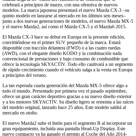
celebrará a principios de marzo, con una ofensiva de nuevos
modelos. La marca japonesa presentará el nuevo Mazda CX-3 –su
quinto modelo en lanzarse al mercado en los últimos seis meses–
junto a dos nuevas generaciones de modelos, el nuevo Mazda MX-5
y el nuevo Mazda2, así como el Mazda CX-5 y el Mazda6 2015.
El Mazda CX-3 hace su debut en Europa en la presente edición,
convirtiéndose en el primer SUV pequeño de la marca. Estará
disponible con tracción delantera (FWD) o a las cuatro ruedas
(AWD), con el elegante diseño KODO y la combinación nada
convencional de prestaciones y bajo consumo de combustible que
ofrece la tecnología SKYACTIV. Todo ello cautivará a un segmento
de rápido crecimiento cuando el vehículo salga a la venta en Europa
a principios del verano.
La tan esperada cuarta generación del Mazda MX-5 ofrece algo a
todo el mundo. Presentado por primera vez el pasado septiembre,
ofrece un gran carácter deportivo gracias a su nuevo diseño exterior
y a los motores SKYACTIV. Su diseño ligero se remonta a las raíces
del modelo original, lanzado hace 25 años. Este modelo saldrá al
mercado en otoño.
El nuevo Mazda2 sube el listón para el segmento B al incorporar un
gran equipamiento, incluida una pantalla Head-Up Display. Este
nuevo compacto ya ha ganado el premio al Coche del Año 2014-