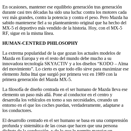
En ocasiones, mantener ese equilibrio generación tras generación
durante casi tres décadas ha sido una lucha: contra los motores cada
vez más grandes, contra la potencia y contra el peso. Pero Mazda ha
sabido mantenerse fiel a su planteamiento original que ha hecho del
MX-5 el deportivo más vendido de la historia. Hoy, con el MX-5
RF, sigue en la misma línea.
HUMAN-CENTRED PHILOSOPHY
La extrema popularidad de la que gozan los actuales modelos de
Mazda en Europa y en el resto del mundo debe mucho a su
innovadora tecnología SKYACTIV y a los diseños “KODO – Alma
del movimiento”. Lo cierto es que todo ello sirve para maximizar ese
elemento Jinba Ittai que surgió por primera vez en 1989 con la
primera generación del Mazda MX-5.
La filosofía de diseño centrada en el ser humano de Mazda lleva ese
elemento un paso más allá. Pone al conductor en el centro y
desarrolla los vehículos en torno a sus necesidades, creando un
entorno en el que los coches puedan, verdaderamente, adaptarse a
los conductores.
El desarrollo centrado en el ser humano se basa en una comprensión
profunda y sistemática de las cosas que hacen que una persona
disfrute de la conducción, y de lo que le permite manejar un