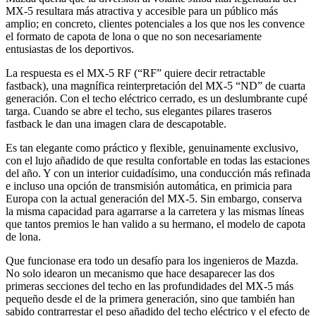
MX-5 resultara más atractiva y accesible para un público más
amplio; en concreto, clientes potenciales a los que nos les convence
el formato de capota de lona o que no son necesariamente
entusiastas de los deportivos.
La respuesta es el MX-5 RF (“RF” quiere decir retractable
fastback), una magnífica reinterpretación del MX-5 “ND” de cuarta
generación. Con el techo eléctrico cerrado, es un deslumbrante cupé
targa. Cuando se abre el techo, sus elegantes pilares traseros
fastback le dan una imagen clara de descapotable.
Es tan elegante como práctico y flexible, genuinamente exclusivo,
con el lujo añadido de que resulta confortable en todas las estaciones
del año. Y con un interior cuidadísimo, una conducción más refinada
e incluso una opción de transmisión automática, en primicia para
Europa con la actual generación del MX-5. Sin embargo, conserva
la misma capacidad para agarrarse a la carretera y las mismas líneas
que tantos premios le han valido a su hermano, el modelo de capota
de lona.
Que funcionase era todo un desafío para los ingenieros de Mazda.
No solo idearon un mecanismo que hace desaparecer las dos
primeras secciones del techo en las profundidades del MX-5 más
pequeño desde el de la primera generación, sino que también han
sabido contrarrestar el peso añadido del techo eléctrico y el efecto de