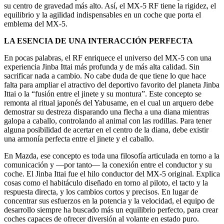
su centro de gravedad más alto. Así, el MX-5 RF tiene la rigidez, el
equilibrio y la agilidad indispensables en un coche que porta el
emblema del MX-5.
LA ESENCIA DE UNA INTERACCIÓN PERFECTA
En pocas palabras, el RF enriquece el universo del MX-5 con una
experiencia Jinba Ittai más profunda y de más alta calidad. Sin
sacrificar nada a cambio. No cabe duda de que tiene lo que hace
falta para ampliar el atractivo del deportivo favorito del planeta Jinba
Ittai o la “fusión entre el jinete y su montura”. Este concepto se
remonta al ritual japonés del Yabusame, en el cual un arquero debe
demostrar su destreza disparando una flecha a una diana mientras
galopa a caballo, controlando al animal con las rodillas. Para tener
alguna posibilidad de acertar en el centro de la diana, debe existir
una armonía perfecta entre el jinete y el caballo.
En Mazda, ese concepto es toda una filosofía articulada en torno a la
comunicación y —por tanto— la conexión entre el conductor y su
coche. El Jinba Ittai fue el hilo conductor del MX-5 original. Explica
cosas como el habitáculo diseñado en torno al piloto, el tacto y la
respuesta directa, y los cambios cortos y precisos. En lugar de
concentrar sus esfuerzos en la potencia y la velocidad, el equipo de
desarrollo siempre ha buscado más un equilibrio perfecto, para crear
coches capaces de ofrecer diversión al volante en estado puro.