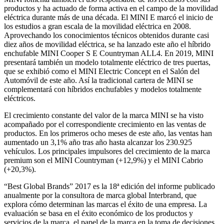
productos y ha actuado de forma activa en el campo de la movilidad
eléctrica durante más de una década. El MINI E marcó el inicio de
los estudios a gran escala de la movilidad eléctrica en 2008.
Aprovechando los conocimientos técnicos obtenidos durante casi
diez años de movilidad eléctrica, se ha lanzado este año el híbrido
enchufable MINI Cooper S E Countryman ALL4. En 2019, MINI
presentará también un modelo totalmente eléctrico de tres puertas,
que se exhibió como el MINI Electric Concept en el Salón del
Automóvil de este año. Así la tradicional cartera de MINI se
complementará con híbridos enchufables y modelos totalmente
eléctricos.
El crecimiento constante del valor de la marca MINI se ha visto
acompañado por el correspondiente crecimiento en las ventas de
productos. En los primeros ocho meses de este año, las ventas han
aumentado un 3,1% año tras año hasta alcanzar los 230.925
vehículos. Los principales impulsores del crecimiento de la marca
premium son el MINI Countryman (+12,9%) y el MINI Cabrio
(+20,3%).
“Best Global Brands” 2017 es la 18ª edición del informe publicado
anualmente por la consultora de marca global Interbrand, que
explora cómo determinan las marcas el éxito de una empresa. La
evaluación se basa en el éxito económico de los productos y
servicios de la marca, el papel de la marca en la toma de decisiones