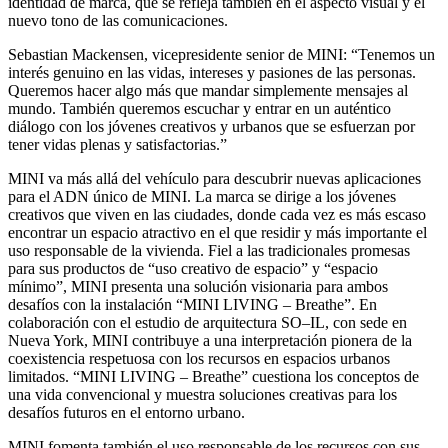
identidad de marca, que se refleja también en el aspecto visual y el
nuevo tono de las comunicaciones.
Sebastian Mackensen, vicepresidente senior de MINI: “Tenemos un
interés genuino en las vidas, intereses y pasiones de las personas.
Queremos hacer algo más que mandar simplemente mensajes al
mundo. También queremos escuchar y entrar en un auténtico
diálogo con los jóvenes creativos y urbanos que se esfuerzan por
tener vidas plenas y satisfactorias.”
MINI va más allá del vehículo para descubrir nuevas aplicaciones
para el ADN único de MINI. La marca se dirige a los jóvenes
creativos que viven en las ciudades, donde cada vez es más escaso
encontrar un espacio atractivo en el que residir y más importante el
uso responsable de la vivienda. Fiel a las tradicionales promesas
para sus productos de “uso creativo de espacio” y “espacio
mínimo”, MINI presenta una solución visionaria para ambos
desafíos con la instalación “MINI LIVING – Breathe”. En
colaboración con el estudio de arquitectura SO–IL, con sede en
Nueva York, MINI contribuye a una interpretación pionera de la
coexistencia respetuosa con los recursos en espacios urbanos
limitados. “MINI LIVING – Breathe” cuestiona los conceptos de
una vida convencional y muestra soluciones creativas para los
desafíos futuros en el entorno urbano.
MINI fomenta también el uso responsable de los recursos con sus