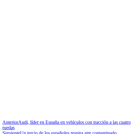
Anterior
Audi, líder en España en vehículos con tracción a las cuatro
ruedas
Siguiente
Un tercio de los españoles respira aire contaminado