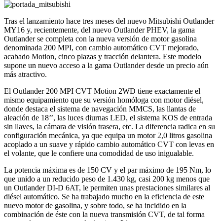
Tras el lanzamiento hace tres meses del nuevo Mitsubishi Outlander
MY16 y, recientemente, del nuevo Outlander PHEV, la gama
Outlander se completa con la nueva versión de motor gasolina
denominada 200 MPI, con cambio automático CVT mejorado,
acabado Motion, cinco plazas y tracción delantera. Este modelo
supone un nuevo acceso a la gama Outlander desde un precio aún
más atractivo.
El Outlander 200 MPI CVT Motion 2WD tiene exactamente el
mismo equipamiento que su versión homóloga con motor diésel,
donde destaca el sistema de navegación MMCS, las llantas de
aleación de 18’’, las luces diurnas LED, el sistema KOS de entrada
sin llaves, la cámara de visión trasera, etc. La diferencia radica en su
configuración mecánica, ya que equipa un motor 2,0 litros gasolina
acoplado a un suave y rápido cambio automático CVT con levas en
el volante, que le confiere una comodidad de uso inigualable.
La potencia máxima es de 150 CV y el par máximo de 195 Nm, lo
que unido a un reducido peso de 1.430 kg, casi 200 kg menos que
un Outlander DI-D 6AT, le permiten unas prestaciones similares al
diésel automático. Se ha trabajado mucho en la eficiencia de este
nuevo motor de gasolina, y sobre todo, se ha incidido en la
combinación de éste con la nueva transmisión CVT, de tal forma