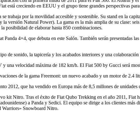
aración con la primera mitad de 2011 para el Fiat 500. El Abarth y el 
 Fiat está creciendo en EEUU y el grupo tiene grandes perspectivas par
e trabaja por la movilidad accesible y sostenible. Su stand en la capital
y la versión Natural Power). La gama es la más amplia de su clase: seis m
a la posibilidad de elaborar hasta 850 combinaciones.
Fiat Panda 4×4, que debuta en este Salón. También serán presentadas la
ipo de sonido, la tapicería y los acabados interiores y una colaboració
CV y una velocidad máxima de 182 km/h. El Fiat 500 by Gucci será most
novaciones de la gama Freemont: un nuevo acabado y un motor de 2.4 li
t Punto 2012, que ha vendido en Europa más de 8,5 millones de unidades
o kit Nitro. Tras el éxito de Fiat Qubo Trekking en el año 2011, Fiat h
stadounidense) a Panda y Sedici. El equipo se dirige a los clientes más 
oad Warriors» Snowboard Nitro.