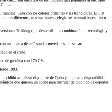
Fiat Gucci son otros dos de los modelos más populares al otro lado
a China.
 francesa juega con los colores brillantes y las tecnologías. El Fiat
otores diferentes, tres tracciones a elegir, tres transmisiones, cinco
s versiones Trekking (que desarrolla una combinación de tecnología y
n con una marca de café son las novedades a destacar.
rado en el stand.
tros de gasolina con 170 CV.
 desde 1993.
a decidido actualizar el paquete de Qubo y ampliar la disponibilidad
dinámicos que quieren un coche para disfrutar de todo tipo de deportes