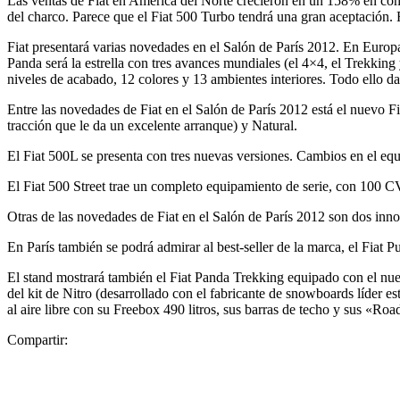
Las ventas de Fiat en América del Norte crecieron en un 158% en comp
del charco. Parece que el Fiat 500 Turbo tendrá una gran aceptación.
Fiat presentará varias novedades en el Salón de París 2012. En Europa s
Panda será la estrella con tres avances mundiales (el 4×4, el Trekking 
niveles de acabado, 12 colores y 13 ambientes interiores. Todo ello d
Entre las novedades de Fiat en el Salón de París 2012 está el nuevo 
tracción que le da un excelente arranque) y Natural.
El Fiat 500L se presenta con tres nuevas versiones. Cambios en el equ
El Fiat 500 Street trae un completo equipamiento de serie, con 100 
Otras de las novedades de Fiat en el Salón de París 2012 son dos in
En París también se podrá admirar al best-seller de la marca, el Fia
El stand mostrará también el Fiat Panda Trekking equipado con el nuev
del kit de Nitro (desarrollado con el fabricante de snowboards líder e
al aire libre con su Freebox 490 litros, sus barras de techo y sus «R
Compartir: