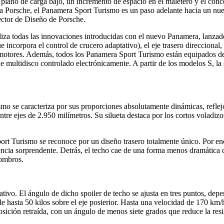
n plano de carga bajo, un incremento de espacio en el maletero y el con
ara Porsche, el Panamera Sport Turismo es un paso adelante hacia un nu
ector de Diseño de Porsche.
iliza todas las innovaciones introducidas con el nuevo Panamera, lanzad
e incorpora el control de crucero adaptativo), el eje trasero direccional
otores. Además, todos los Panamera Sport Turismo están equipados de
 multidisco controlado electrónicamente. A partir de los modelos S, la
ismo se caracteriza por sus proporciones absolutamente dinámicas, refl
tre ejes de 2.950 milímetros. Su silueta destaca por los cortos voladizo
 Sport Turismo se reconoce por un diseño trasero totalmente único. Por e
ncia sorprendente. Detrás, el techo cae de una forma menos dramática q
hombros.
ptativo. El ángulo de dicho spoiler de techo se ajusta en tres puntos, de
de hasta 50 kilos sobre el eje posterior. Hasta una velocidad de 170 km
ción retraída, con un ángulo de menos siete grados que reduce la resis