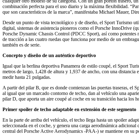
cualquier otro modelo de su categoría. Con un gran portón trasero, u
combinación perfecta para el uso diario y la máxima flexibilidad. “P
que son característicos de la marca”, manifestaba Michael Mauer, Dir
Desde un punto de vista tecnológico y de diseño, el Sport Turismo ut
digital, sistemas de asistencia pioneros como el Porsche InnoDrive (qu
Porsche Dynamic Chassis Control (PDCC Sport), así como potentes m
de tracción a las cuatro ruedas que funciona por medio de un embrague
también es de serie.
Concepto y diseño de un auténtico deportivo
Igual que la berlina deportiva Panamera de estilo coupé, el Sport Tur
metros de largo, 1,428 de altura y 1,937 de ancho, con una distancia en
medir hasta 21 pulgadas.
A partir del pilar B, que es donde comienzan las puertas traseras, el
al igual que un marcado contorno de techo, dan al vehículo una aparie
pilar D, que aporta un aire coupé al coche en su transición hacia los 
Primer spoiler de techo adaptable en extensión de este segmento
En la parte de arriba del vehículo, el techo llega hasta un spoiler ada
seleccionada en el coche, y genera una carga aerodinámica adicional 
central del Porsche Active Aerodynamics -PAA-) se mantiene en su posi