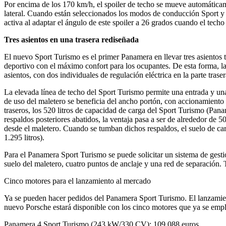
Por encima de los 170 km/h, el spoiler de techo se mueve automática
lateral. Cuando están seleccionados los modos de conducción Sport y 
activa al adaptar el ángulo de este spoiler a 26 grados cuando el tech
Tres asientos en una trasera rediseñada
El nuevo Sport Turismo es el primer Panamera en llevar tres asientos t
deportivo con el máximo confort para los ocupantes. De esta forma, 
asientos, con dos individuales de regulación eléctrica en la parte traser
La elevada línea de techo del Sport Turismo permite una entrada y una 
de uso del maletero se beneficia del ancho portón, con accionamiento e
traseros, los 520 litros de capacidad de carga del Sport Turismo (Pana
respaldos posteriores abatidos, la ventaja pasa a ser de alrededor de 5
desde el maletero. Cuando se tumban dichos respaldos, el suelo de ca
1.295 litros).
Para el Panamera Sport Turismo se puede solicitar un sistema de gestió
suelo del maletero, cuatro puntos de anclaje y una red de separación. 
Cinco motores para el lanzamiento al mercado
Ya se pueden hacer pedidos del Panamera Sport Turismo. El lanzamiento
nuevo Porsche estará disponible con los cinco motores que ya se emple
Panamera 4 Sport Turismo (243 kW/330 CV): 109.088 euros.