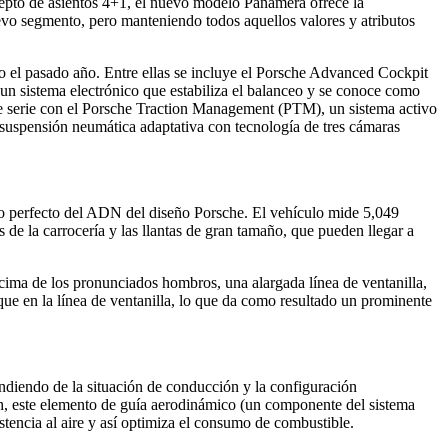
cepto de asientos 4+1, el nuevo modelo Panamera ofrece la
evo segmento, pero manteniendo todos aquellos valores y atributos
o el pasado año. Entre ellas se incluye el Porsche Advanced Cockpit
, un sistema electrónico que estabiliza el balanceo y se conoce como
 serie con el Porsche Traction Management (PTM), un sistema activo
 suspensión neumática adaptativa con tecnología de tres cámaras
ejo perfecto del ADN del diseño Porsche. El vehículo mide 5,049
s de la carrocería y las llantas de gran tamaño, que pueden llegar a
ncima de los pronunciados hombros, una alargada línea de ventanilla,
ue en la línea de ventanilla, lo que da como resultado un prominente
pendiendo de la situación de conducción y la configuración
/h, este elemento de guía aerodinámico (un componente del sistema
tencia al aire y así optimiza el consumo de combustible.