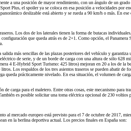
mente a una posición de mayor rendimiento, con un ángulo de un grado 
Sport Plus, el spoiler ya se coloca en esa posición a velocidades por 
o panorámico deslizable está abierto y se rueda a 90 km/h o más. En ese c
raseros. Los dos de los laterales tienen la forma de butacas individuales
la configuración que queda atrás es de 2+1. Como opción, el Panamera 
a.
salida más sencillas de las plazas posteriores del vehículo y garantiza
léctrico de serie, y de un borde de carga con una altura de sólo 628 mil
mera 4 E-Hybrid Sport Turismo: 425 litros) mejoran en 20 a los de la ber
0 litros. Los respaldos de los tres asientos traseros se pueden abatir de
rga queda prácticamente nivelado. En esa situación, el volumen de car
n de carga para el maletero. Entre otras cosas, este mecanismo para tra
También es posible solicitar una toma eléctrica opcional de 230 voltios p
 al mercado europeo está previsto para el 7 de octubre de 2017, mientr
an en la berlina deportiva actual. Los precios finales en España son: