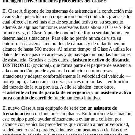
Intelligent Drive: funciones procedentes del Clase S
El Clase A dispone de los sistemas de asistencia a la conducción más
avanzados que actúan en cooperación con el conductor, gracias a lo
cual ofrece el nivel más alto de seguridad activa en su segmento,
además de algunas funciones reservadas hasta ahora al Clase S. Por
primera vez, el Clase A puede conducir de forma semiautónoma en
determinadas situaciones. Para ello no pierde nunca de vista su
entorno. Los sistemas mejorados de cámaras y de radar tienen un
alcance de hasta 500 metros. Al mismo tiempo, el Clase A utiliza los
datos de los mapas de carreteras y de navegación para las funciones
de asistencia. Gracias a estos datos, el
asistente activo de distancia
DISTRONIC
(opcional), que forma parte del paquete de asistencia
a la conducción, puede ayudar al conductor en numerosas
situaciones y adaptar confortablemente la velocidad del vehículo —
por ejemplo, al acercarse a curvas, cruces o rotondas— en función
del trazado de la ruta prevista. A ello se añaden, entre otros,
el
asistente activo de parada de emergencia
y un
asistente activo
para cambio de carril
de funcionamiento intuitivo.
El nuevo Clase A está equipado de serie con un
asistente de
frenado activo
con funciones ampliadas. En función de la situación,
este equipo puede ayudar eficazmente a evitar una colisión por
alcance con vehículos precedentes que circulan a menor velocidad,
se detienen o están parados, e incluso con peatones o ciclistas que