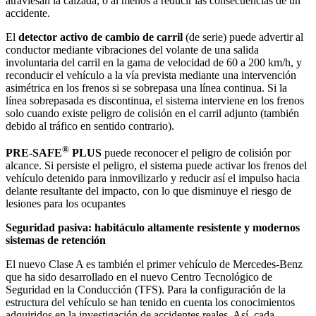
atraviesan la calzada, o al menos a reducir las consecuencias de un
accidente.
El
detector activo de cambio de carril
(de serie) puede advertir al
conductor mediante vibraciones del volante de una salida
involuntaria del carril en la gama de velocidad de 60 a 200 km/h, y
reconducir el vehículo a la vía prevista mediante una intervención
asimétrica en los frenos si se sobrepasa una línea continua. Si la
línea sobrepasada es discontinua, el sistema interviene en los frenos
solo cuando existe peligro de colisión en el carril adjunto (también
debido al tráfico en sentido contrario).
®
PRE-SAFE
PLUS
puede reconocer el peligro de colisión por
alcance. Si persiste el peligro, el sistema puede activar los frenos del
vehículo detenido para inmovilizarlo y reducir así el impulso hacia
delante resultante del impacto, con lo que disminuye el riesgo de
lesiones para los ocupantes
Seguridad pasiva: habitáculo altamente resistente y modernos
sistemas de retención
El nuevo Clase A es también el primer vehículo de Mercedes-Benz
que ha sido desarrollado en el nuevo Centro Tecnológico de
Seguridad en la Conducción (TFS). Para la configuración de la
estructura del vehículo se han tenido en cuenta los conocimientos
adquiridos en la investigación de accidentes reales. Así, cada