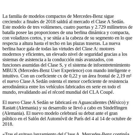
La familia de modelos compactos de Mercedes-Benz sigue
creciendo: a finales de 2018 saldrá al mercado el Clase A Sedán.
Este modelo de tres volúmenes, cuatro puertas y 2.729 milímetros de
batalla posee las proporciones de una berlina dinámica y compacta,
con voladizos cortos, y se sitúa a la cabeza de su segmento en lo que
respecta a altura hasta el techo en las plazas traseras. La nueva
berlina hace gala de todas las virtudes del Clase A: motores
modernos y eficientes, un elevado nivel de seguridad gracias a los
sistemas de asistencia a la conducción más avanzados, con
funciones asumidas del Clase S, y el sistema de infoentretenimiento
MBUX (Mercedes-Benz User Experience) con mando inteligente e
intuitivo. Con un coeficiente cx de 0,22 y un área frontal de 2,19 m²
el nuevo Clase A Sedán ostenta el menor coeficiente de resistencia
aerodinámica entre los vehículos fabricados en serie en todo el
mundo, revalidando así el récord mundial del CLA Coupé.
El nuevo Clase A Sedán se fabricará en Aguascalientes (México) y
Rastatt (Alemania) y su desarrollo se llevó a cabo en Sindelfingen
(Alemania). El nuevo modelo celebrará su debut ante el gran
público en el Salón del Automóvil de París del 4 al 14 de octubre de
2018.
«Tras el exitoso lanzamiento del Clase A, Mercedes-Benz continúa