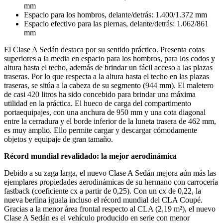
mm
Espacio para los hombros, delante/detrás: 1.400/1.372 mm
Espacio efectivo para las piernas, delante/detrás: 1.062/861
mm
El Clase A Sedán destaca por su sentido práctico. Presenta cotas
superiores a la media en espacio para los hombros, para los codos y
altura hasta el techo, además de brindar un fácil acceso a las plazas
traseras. Por lo que respecta a la altura hasta el techo en las plazas
traseras, se sitúa a la cabeza de su segmento (944 mm). El maletero
de casi 420 litros ha sido concebido para brindar una máxima
utilidad en la práctica. El hueco de carga del compartimento
portaequipajes, con una anchura de 950 mm y una cota diagonal
entre la cerradura y el borde inferior de la luneta trasera de 462 mm,
es muy amplio. Ello permite cargar y descargar cómodamente
objetos y equipaje de gran tamaño.
Récord mundial revalidado: la mejor aerodinámica
Debido a su zaga larga, el nuevo Clase A Sedán mejora aún más las
ejemplares propiedades aerodinámicas de su hermano con carrocería
fastback (coeficiente cx a partir de 0,25). Con un cx de 0,22, la
nueva berlina iguala incluso el récord mundial del CLA Coupé.
Gracias a la menor área frontal respecto al CLA (2,19 m²), el nuevo
Clase A Sedán es el vehículo producido en serie con menor