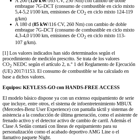
A 200 (
120
kW
/163 CV, 250 Nm) con cambio de doble
embrague 7G‑DCT (consumo de combustible en ciclo mixto
5,4-5,2 l/100 km, emisiones de CO
en ciclo mixto 124-119
2
g/km)
A 180 d (
85
kW
/116 CV, 260 Nm) con cambio de doble
embrague 7G‑DCT (consumo de combustible en ciclo mixto
4,3-4,0 l/100 km, emisiones de CO
en ciclo mixto 113-
2
107 g/km).
[1] Los valores indicados han sido determinados según el
procedimiento de medición prescrito. Se trata de los valores
CO
NEDC según el artículo 2, n.° 1 del Reglamento de Ejecución
2
(UE) 2017/1153. El consumo de combustible se ha calculado en
base a dichos valores.
Equipos: KEYLESS-GO con HANDS-FREE ACCESS
El modelo básico dispone ya con un extenso equipamiento de serie
que incluye, entre otros, el sistema de infoentretenimiento MBUX
(Mercedes-Benz User Experience) con pantalla táctil y sistemas de
asistencia a la conducción de última generación, como el asistente de
frenado activo y el detector activo de cambio de carril. Además el
Clase A Sedán contará con líneas de equipamiento para su
personalización como el acabado deportivo AMG Line o el
llamativo paquete Night.