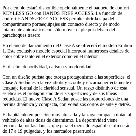
Por ejemplo estará disponible opcionalmente el paquete de confort
KEYLESS-GO con HANDS-FREE ACCESS. La función de
confort HANDS-FREE ACCESS permite abrir la tapa del
compartimento portaequipajes sin contacto directo y de modo
totalmente automático con sólo mover el pie por debajo del
parachoques trasero.
En el año del lanzamiento del Clase A se ofrecerá el modelo Edition
1. Este exclusivo modelo especial incorpora numerosos detalles de
color cobre tanto en el exterior como en el interior.
El diseño: deportividad, carisma y modernidad
Con un diseño purista que otorga protagonismo a las superficies, el
Clase A Sedán es a la vez «hot» y «cool» y encarna perfectamente el
lenguaje formal de la claridad sensual. Un rasgo distintivo de esta
estética es el protagonismo de sus superficies y de sus líneas
reducidas. El nuevo Clase A Sedán posee las proporciones de una
berlina dinámica y compacta, con voladizos cortos delante y detrás.
El habitáculo en posición muy atrasada y la zaga compacta dotan al
vehículo de altas dosis de dinamismo. La deportividad viene
remarcada por las llantas, que para el mercado español se ofrecerán
de 17 a 19 pulgadas, y los marcados pasarruedas.