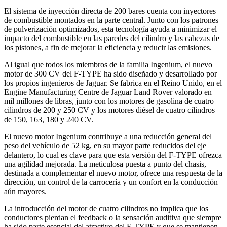
El sistema de inyección directa de 200 bares cuenta con inyectores
de combustible montados en la parte central. Junto con los patrones
de pulverización optimizados, esta tecnología ayuda a minimizar el
impacto del combustible en las paredes del cilindro y las cabezas de
los pistones, a fin de mejorar la eficiencia y reducir las emisiones.
Al igual que todos los miembros de la familia Ingenium, el nuevo
motor de 300 CV del F-TYPE ha sido diseñado y desarrollado por
los propios ingenieros de Jaguar. Se fabrica en el Reino Unido, en el
Engine Manufacturing Centre de Jaguar Land Rover valorado en
mil millones de libras, junto con los motores de gasolina de cuatro
cilindros de 200 y 250 CV y los motores diésel de cuatro cilindros
de 150, 163, 180 y 240 CV.
El nuevo motor Ingenium contribuye a una reducción general del
peso del vehículo de 52 kg, en su mayor parte reducidos del eje
delantero, lo cual es clave para que esta versión del F-TYPE ofrezca
una agilidad mejorada. La meticulosa puesta a punto del chasis,
destinada a complementar el nuevo motor, ofrece una respuesta de la
dirección, un control de la carrocería y un confort en la conducción
aún mayores.
La introducción del motor de cuatro cilindros no implica que los
conductores pierdan el feedback o la sensación auditiva que siempre
ha sido parte esencial del atractivo del F-TYPE y que se mantienen