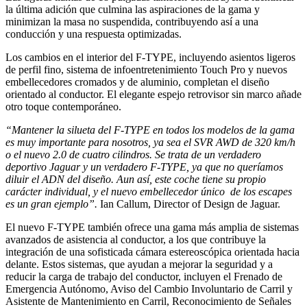
la última adición que culmina las aspiraciones de la gama y
minimizan la masa no suspendida, contribuyendo así a una
conducción y una respuesta optimizadas.
Los cambios en el interior del F-TYPE, incluyendo asientos ligeros
de perfil fino, sistema de infoentretenimiento Touch Pro y nuevos
embellecedores cromados y de aluminio, completan el diseño
orientado al conductor. El elegante espejo retrovisor sin marco añade
otro toque contemporáneo.
“Mantener la silueta del F-TYPE en todos los modelos de la gama
es muy importante para nosotros, ya sea el SVR AWD de 320 km/h
o el nuevo 2.0 de cuatro cilindros. Se trata de un verdadero
deportivo Jaguar y un verdadero F-TYPE, ya que no queríamos
diluir el ADN del diseño. Aun así, este coche tiene su propio
carácter individual, y el nuevo embellecedor único de los escapes
es un gran ejemplo”.
Ian Callum, Director of Design de Jaguar.
El nuevo F-TYPE también ofrece una gama más amplia de sistemas
avanzados de asistencia al conductor, a los que contribuye la
integración de una sofisticada cámara estereoscópica orientada hacia
delante. Estos sistemas, que ayudan a mejorar la seguridad y a
reducir la carga de trabajo del conductor, incluyen el Frenado de
Emergencia Autónomo, Aviso del Cambio Involuntario de Carril y
Asistente de Mantenimiento en Carril, Reconocimiento de Señales