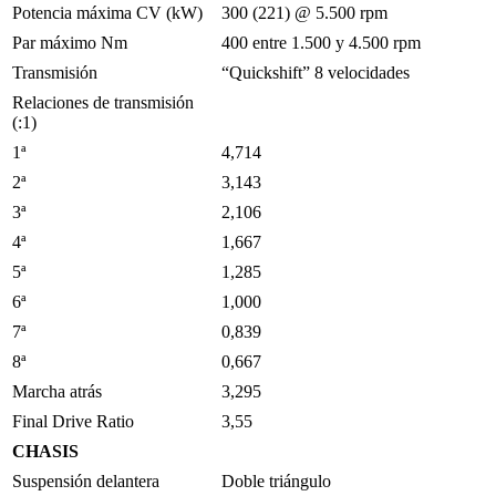
Potencia máxima CV (kW)
300 (221) @ 5.500 rpm
Par máximo Nm
400 entre 1.500 y 4.500 rpm
Transmisión
“Quickshift” 8 velocidades
Relaciones de transmisión
(:1)
1ª
4,714
2ª
3,143
3ª
2,106
4ª
1,667
5ª
1,285
6ª
1,000
7ª
0,839
8ª
0,667
Marcha atrás
3,295
Final Drive Ratio
3,55
CHASIS
Suspensión delantera
Doble triángulo