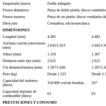
Suspensión trasera
Doble triángulo
Frenos delanteros
Pinza de doble pistón; discos ventila
Frenos traseros
Pinza de un pistón; discos ventilados
Dirección
Cremallera; electromecánica
DIMENSIONES
Longitud (mm)
4.482
4.482
Anchura con/sin retrovisores
2.042/1.923
2.042/1.
(mm)
Altura (mm)
1.310
1.307
Distancia entre ejes (mm)
2.622
2.622
Vía delantera/trasera (mm)
1.597/1.649
1.597/1.
Peso (kg)
Desde 1.525
Desde 1.
Capacidad del maletero
310/408 con/sin bandeja
207
(litros)
Capacidad depósito de
63
63
combustible (litros)
PRESTACIONES Y CONSUMO