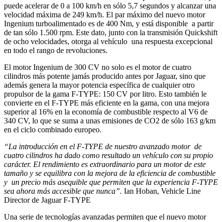
puede acelerar de 0 a 100 km/h en sólo 5,7 segundos y alcanzar una
velocidad máxima de 249 km/h. El par máximo del nuevo motor
Ingenium turboalimentado es de 400 Nm, y está disponible a partir
de tan sólo 1.500 rpm. Este dato, junto con la transmisión Quickshift
de ocho velocidades, otorga al vehículo una respuesta excepcional
en todo el rango de revoluciones.
El motor Ingenium de 300 CV no solo es el motor de cuatro
cilindros más potente jamás producido antes por Jaguar, sino que
además genera la mayor potencia específica de cualquier otro
propulsor de la gama F-TYPE: 150 CV por litro. Esto también le
convierte en el F-TYPE más eficiente en la gama, con una mejora
superior al 16% en la economía de combustible respecto al V6 de
340 CV, lo que se suma a unas emisiones de CO2 de sólo 163 g/km
en el ciclo combinado europeo.
“La introducción en el F-TYPE de nuestro avanzado motor de
cuatro cilindros ha dado como resultado un vehículo con su propio
carácter. El rendimiento es extraordinario para un motor de este
tamaño y se equilibra con la mejora de la eficiencia de combustible
y un precio más asequible que permiten que la experiencia F-TYPE
sea ahora más accesible que nunca”
. Ian Hoban, Vehicle Line
Director de Jaguar F-TYPE
Una serie de tecnologías avanzadas permiten que el nuevo motor