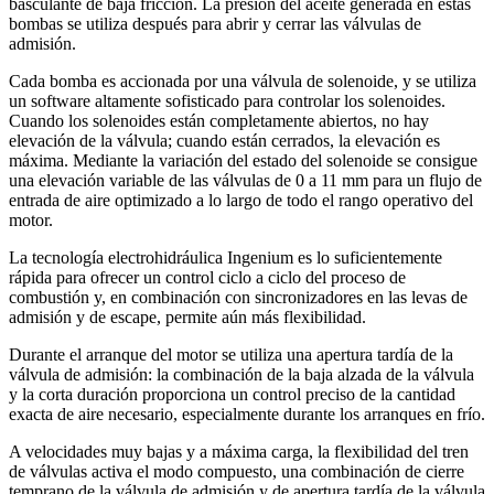
basculante de baja fricción. La presión del aceite generada en estas
bombas se utiliza después para abrir y cerrar las válvulas de
admisión.
Cada bomba es accionada por una válvula de solenoide, y se utiliza
un software altamente sofisticado para controlar los solenoides.
Cuando los solenoides están completamente abiertos, no hay
elevación de la válvula; cuando están cerrados, la elevación es
máxima. Mediante la variación del estado del solenoide se consigue
una elevación variable de las válvulas de 0 a 11 mm para un flujo de
entrada de aire optimizado a lo largo de todo el rango operativo del
motor.
La tecnología electrohidráulica Ingenium es lo suficientemente
rápida para ofrecer un control ciclo a ciclo del proceso de
combustión y, en combinación con sincronizadores en las levas de
admisión y de escape, permite aún más flexibilidad.
Durante el arranque del motor se utiliza una apertura tardía de la
válvula de admisión: la combinación de la baja alzada de la válvula
y la corta duración proporciona un control preciso de la cantidad
exacta de aire necesario, especialmente durante los arranques en frío.
A velocidades muy bajas y a máxima carga, la flexibilidad del tren
de válvulas activa el modo compuesto, una combinación de cierre
temprano de la válvula de admisión y de apertura tardía de la válvula