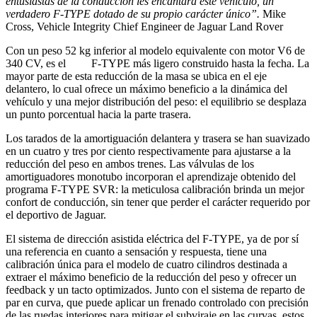
entusiastas de la conducción les encantará este vehículo, un
verdadero F-TYPE dotado de su propio carácter único”.
Mike
Cross, Vehicle Integrity Chief Engineer de Jaguar Land Rover
Con un peso 52 kg inferior al modelo equivalente con motor V6 de
340 CV, es el F-TYPE más ligero construido hasta la fecha. La
mayor parte de esta reducción de la masa se ubica en el eje
delantero, lo cual ofrece un máximo beneficio a la dinámica del
vehículo y una mejor distribución del peso: el equilibrio se desplaza
un punto porcentual hacia la parte trasera.
Los tarados de la amortiguación delantera y trasera se han suavizado
en un cuatro y tres por ciento respectivamente para ajustarse a la
reducción del peso en ambos trenes. Las válvulas de los
amortiguadores monotubo incorporan el aprendizaje obtenido del
programa F-TYPE SVR: la meticulosa calibración brinda un mejor
confort de conducción, sin tener que perder el carácter requerido por
el deportivo de Jaguar.
El sistema de dirección asistida eléctrica del F-TYPE, ya de por sí
una referencia en cuanto a sensación y respuesta, tiene una
calibración única para el modelo de cuatro cilindros destinada a
extraer el máximo beneficio de la reducción del peso y ofrecer un
feedback y un tacto optimizados. Junto con el sistema de reparto de
par en curva, que puede aplicar un frenado controlado con precisión
de las ruedas interiores para mitigar el subviraje en las curvas, estos