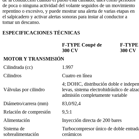
de poca o ninguna actividad del volante seguidos de un movimiento
repentino o excesivo, y puede mostrar una alerta de varias etapas en
el salpicadero y activar alertas sonoras para instar al conductor a
tomar un descanso.
ESPECIFICACIONES TÉCNICAS
F-TYPE Coupé de
F-TYPE 
300 CV
300 CV
MOTOR Y TRANSMISIÓN
Cilindrada (cc)
1.997
Cilindros
Cuatro en línea
4; DOHC, distribución doble e independ
Válvulas por cilindro
levas, sistema electrohidráulico de alza
admisión completamente variable
Diámetro/carrera (mm)
83,0/92,4
Relación de compresión
9,5:1
Alimentación
Inyección directa de 200 bares
Sistema de
Turbocompresor único de doble entrad
sobrealimentación
cerámicos