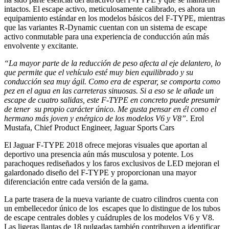
intactos. El escape activo, meticulosamente calibrado, es ahora un
equipamiento estándar en los modelos básicos del F-TYPE, mientras
que las variantes R-Dynamic cuentan con un sistema de escape
activo conmutable para una experiencia de conducción aún más
envolvente y excitante.
“La mayor parte de la reducción de peso afecta al eje delantero, lo
que permite que el vehículo esté muy bien equilibrado y su
conducción sea muy ágil. Como era de esperar, se comporta como
pez en el agua en las carreteras sinuosas. Si a eso se le añade un
escape de cuatro salidas, este F-TYPE en concreto puede presumir
de tener su propio carácter único. Me gusta pensar en él como el
hermano más joven y enérgico de los modelos V6 y V8”.
Erol
Mustafa, Chief Product Engineer, Jaguar Sports Cars
El Jaguar F-TYPE 2018 ofrece mejoras visuales que aportan al
deportivo una presencia aún más musculosa y potente. Los
parachoques rediseñados y los faros exclusivos de LED mejoran el
galardonado diseño del F-TYPE y proporcionan una mayor
diferenciación entre cada versión de la gama.
La parte trasera de la nueva variante de cuatro cilindros cuenta con
un embellecedor único de los escapes que lo distingue de los tubos
de escape centrales dobles y cuádruples de los modelos V6 y V8.
Las ligeras llantas de 18 pulgadas también contribuyen a identificar