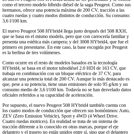
como el tercero modelo híbrido diésel de la saga Peugeot. Como sus
hermanos, ofrece una potencia máxima de 200 CV, tracción a las
cuatro ruedas y cuatro modos distintos de conducción. Su consumo:
3,6 l/100 km.
El nuevo Peugeot 508 HYbrid4 llega justo después del 508 RXH,
que se basa en el mismo modelo, pero que con carrocería familiar y
presenta una estética más campera; y del 3008 HYbrid4, que fue el
primero en presentarse. En este caso, la base escogida por Peugeot
es la berlina de tres volúmenes.
Como ocurre en el resto de modelos basados en la tecnología
HYbrid4, se basa en el motor tubodiésel 2.0 HDI de 163 CV, que
trabaja en combinación con un bloque eléctrico de 37 CV, para
alcanzar una potencia total de 200 CV. Aunque lo más destacado es
que, pese a su potencia, tiene unas emisiones de solo 95 g/km y un
consumo medio de 3,6 l/100 km. Todavía no se han desvelado datos
oficiales referidos a su capacidad de aceleración.
Por supuesto, el nuevo Peugeot 508 HYbrid4 también cuenta con
los cuatro modos de conducción que ofrecen sus homónimos: Auto,
ZEV (Zero Emission Vehicle), Sport y 4WD (4 Wheel Drive.
Cuatro ruedas motrices). En realidad se trata de un sistema de
tracción diferente a lo conocido en otras marcas, porque el eje
delantero y el trasero no están unidos entre sí, sino que el delantero