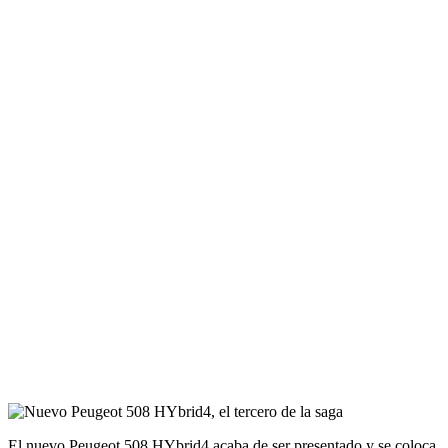
El nuevo Peugeot 508 HYbrid4 acaba de ser presentado y se coloca