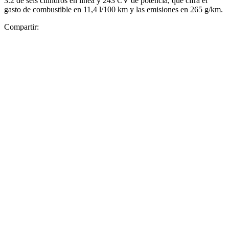
3.2 de seis cilindros en línea y 243 CV de potencia, que cifra el
gasto de combustible en 11,4 l/100 km y las emisiones en 265 g/km.
Compartir: