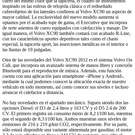
cuero del mismo color que la tapicería, el cuadro de instrumentos
inspirado en las esferas de relojería clásica o el rediseñado
cubreobjetos de los laterales confieren al Volvo XC90 un aspecto de
mayor calidad. La exclusividad del nuevo modelo aumenta si
optamos por el acabado tope de gama, el Executive que incorpora
de serie asientos de cuero equipados con calefacción y masaje. De
igual manera, el Volvo XC90 también contará con acabado R-Line,
con los característicos aportes deportivos tales como el chasis
especial, la tapicería sport, las inserciones metálicas en el interior o
las llantas de 19 pulgadas.
Otra de las novedades del Volvo XC90 2012 es el sistema Volvo On
Call, que incorpora un avanzado sistema de manos libres y conexión
Bluetooth para el reproductor de música. Además, esta función
cuenta con una aplicación para smartphone –iPhone y Android-,
mediante la cual podemos conocer la ubicación exacta de nuestro
vehículo en todo momento, así como conocer sus niveles e incluso
arrancar el calefactor a distancia.
No hay novedades en el apartado mecánico. Siguen siendo dos las
opciones Diesel: el D3 de 2,4 litros y 163 CV y el D5 2.4 de 200
CV. El primero registra un consumo mixto de 8,2 l/100 km, mientras
que el segundo de 8,3 l/100 km. Ambos muestran unos niveles de
emisiones de 216 y 219 g/km CO2, respectivamente. Por su parte,
sólo estará disponible una variante alimentada por gasolina: el motor