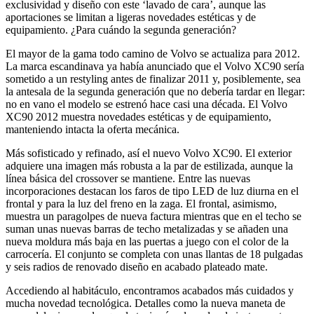
exclusividad y diseño con este ‘lavado de cara’, aunque las
aportaciones se limitan a ligeras novedades estéticas y de
equipamiento. ¿Para cuándo la segunda generación?
El mayor de la gama todo camino de Volvo se actualiza para 2012.
La marca escandinava ya había anunciado que el Volvo XC90 sería
sometido a un restyling antes de finalizar 2011 y, posiblemente, sea
la antesala de la segunda generación que no debería tardar en llegar:
no en vano el modelo se estrenó hace casi una década. El Volvo
XC90 2012 muestra novedades estéticas y de equipamiento,
manteniendo intacta la oferta mecánica.
Más sofisticado y refinado, así el nuevo Volvo XC90. El exterior
adquiere una imagen más robusta a la par de estilizada, aunque la
línea básica del crossover se mantiene. Entre las nuevas
incorporaciones destacan los faros de tipo LED de luz diurna en el
frontal y para la luz del freno en la zaga. El frontal, asimismo,
muestra un paragolpes de nueva factura mientras que en el techo se
suman unas nuevas barras de techo metalizadas y se añaden una
nueva moldura más baja en las puertas a juego con el color de la
carrocería. El conjunto se completa con unas llantas de 18 pulgadas
y seis radios de renovado diseño en acabado plateado mate.
Accediendo al habitáculo, encontramos acabados más cuidados y
mucha novedad tecnológica. Detalles como la nueva maneta de