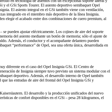
llo en tecnología de asientos con un excepcional soporte lateral y
Si y el GSi Sports Tourer. El asiento deportivo semibaquet Opel
ignia. El asiento integral en el GSi también viene con ventilación,
ezas integrado en el miembro más deportivo de la línea Insignia.
ueden elegir el acabado entre dos combinaciones de cuero premium, al
 – se pueden ajustar eléctricamente. Los cojines de aire del soporte
 memoria del asiento mediante un botón de memoria; sólo el ajuste de
espaldo. Además, el conductor y el acompañante delantero pueden
emibaquet “performance” de Opel, sea una oferta única, desarrollada en
uy diferente en el caso del Opel Insignia GSi. El Centro de
generación de Insignia siempre tuvo previsto un sistema modular con el
semibaquet deportivo. Además, el desarrollo interno de Opel también
l que las entradas de aire del frontal del Opel Insignia GSi y
Kaiserslautern. El desarrollo y la producción unificados del nuevo
erísticas de confort disponibles en el GSi – pesa 28 kilogramos, el