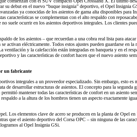
ue comienzan con el SUV compacto Opel Crossland X. El último desarro
rar su debut en el nuevo “buque insignia” deportivo, el Opel Insignia G
vanzadas ya conocidas de los asientos de gama alta disponibles para Ins
stas características se complementan con el alto respaldo con reposacab
e no suele ocurrir en los asientos deportivos integrales. Los clientes p
espaldo de los asientos – que recuerdan a una cobra real lista para atacar
n se activan eléctricamente. Todos estos ajustes pueden guardarse en la
La ventilación y la calefacción están integradas en banqueta y en el r
deportivo y las características de confort hacen que el nuevo asiento s
r un fabricante
ortivos integrales a un proveedor especializado. Sin embargo, esto es m
ata de desarrollar estructuras de asientos. El concepto para la segunda 
o permitió mantener todas las características de confort en un asiento 
el respaldo a la altura de los hombros tienen un aspecto exactamente igua
pel. Los elementos clave de acero se producen en la planta de Opel en 
tras que el asiento deportivo del Corsa OPC – sin ninguna de las caract
ilogramos al Opel Insignia GSi.