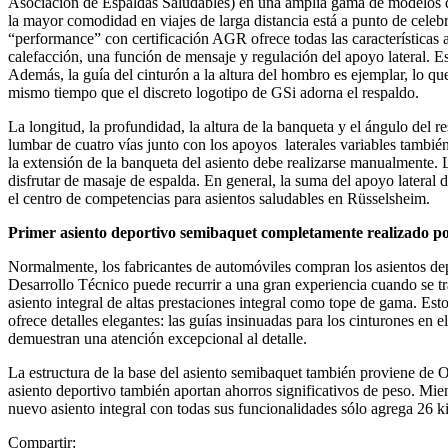
Asociación de Espaldas Saludables) en una amplia gama de modelos q
la mayor comodidad en viajes de larga distancia está a punto de celeb
“performance” con certificación AGR ofrece todas las características a
calefacción, una función de mensaje y regulación del apoyo lateral. E
Además, la guía del cinturón a la altura del hombro es ejemplar, lo qu
mismo tiempo que el discreto logotipo de GSi adorna el respaldo.
La longitud, la profundidad, la altura de la banqueta y el ángulo del r
lumbar de cuatro vías junto con los apoyos laterales variables tambié
la extensión de la banqueta del asiento debe realizarse manualmente. 
disfrutar de masaje de espalda. En general, la suma del apoyo lateral 
el centro de competencias para asientos saludables en Rüsselsheim.
Primer asiento deportivo
semibaquet completamente realizado po
Normalmente, los fabricantes de automóviles compran los asientos dep
Desarrollo Técnico puede recurrir a una gran experiencia cuando se tr
asiento integral de altas prestaciones integral como tope de gama. Est
ofrece detalles elegantes: las guías insinuadas para los cinturones en 
demuestran una atención excepcional al detalle.
La estructura de la base del asiento semibaquet también proviene de O
asiento deportivo también aportan ahorros significativos de peso. Mien
nuevo asiento integral con todas sus funcionalidades sólo agrega 26 k
Compartir: