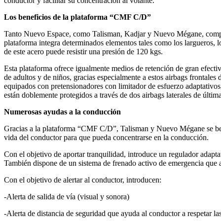
conductor y facilitar su concentración al volante.
Los beneficios de la plataforma “CMF C/D”
Tanto Nuevo Espace, como Talisman, Kadjar y Nuevo Mégane, compa
plataforma integra determinados elementos tales como los largueros, lo
de este acero puede resistir una presión de 120 kgs.
Esta plataforma ofrece igualmente medios de retención de gran efect
de adultos y de niños, gracias especialmente a estos airbags frontales
equipados con pretensionadores con limitador de esfuerzo adaptativos,
están doblemente protegidos a través de dos airbags laterales de últim
Numerosas ayudas a la conducción
Gracias a la plataforma “CMF C/D”, Talisman y Nuevo Mégane se bene
vida del conductor para que pueda concentrarse en la conducción.
Con el objetivo de aportar tranquilidad, introduce un regulador adapta
También dispone de un sistema de frenado activo de emergencia que ad
Con el objetivo de alertar al conductor, introducen:
-Alerta de salida de vía (visual y sonora)
-Alerta de distancia de seguridad que ayuda al conductor a respetar la