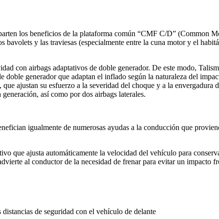
rten los beneficios de la plataforma común “CMF C/D” (Common Modu
s bavolets y las traviesas (especialmente entre la cuna motor y el habit
ividad con airbags adaptativos de doble generador. De este modo, Tal
 de doble generador que adaptan el inflado según la naturaleza del impac
 que ajustan su esfuerzo a la severidad del choque y a la envergadura d
a generación, así como por dos airbags laterales.
fician igualmente de numerosas ayudas a la conducción que provienen 
tivo que ajusta automáticamente la velocidad del vehículo para conserva
vierte al conductor de la necesidad de frenar para evitar un impacto f
s distancias de seguridad con el vehículo de delante