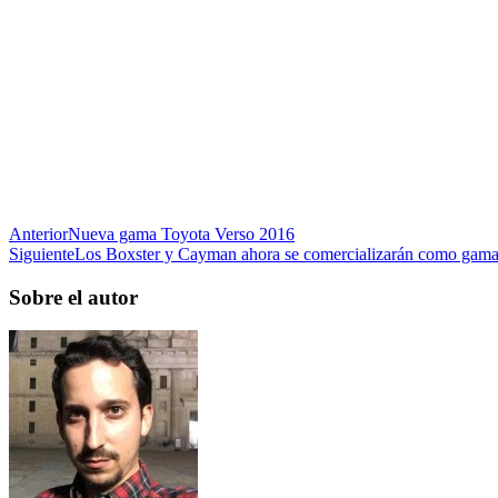
Anterior
Nueva gama Toyota Verso 2016
Siguiente
Los Boxster y Cayman ahora se comercializarán como gam
Sobre el autor