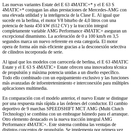
Las nuevas variantes Estate del E 63 4MATIC+* y el E 63 S
4MATIC+* conjugan las altas prestaciones de Mercedes-AMG con
una elevada utilidad y la inteligencia de la Clase E. Al igual que
sucede en la berlina, el motor V8 biturbo de 4,0 litros con una
potencia de hasta 450 kW (612 CV) y la tracción integral
completamente variable AMG Performance 4MATIC+ aseguran un
excepcional dinamismo. La aceleración de 0 a 100 km/h en 3,5
segundos marca un nuevo referente en esta categoría. El motor
opera de forma aún más eficiente gracias a la desconexión selectiva
de cilindros incorporada de serie.
Al igual que los modelos con carrocería de berlina, el E 63 4MATIC
Estate y el E 63 S 4MATIC+ Estate ofrecen una innovadora técnica
de propulsión y máxima potencia unidas a un diseño específico.
Todo ello combinado con un equipamiento exclusivo y las funciones
más avanzadas de infoentretenimiento e interconexión para múltiples
aplicaciones multimedia.
En comparación con el modelo anterior, el nuevo Estate se distingue
por una respuesta más rápida a las órdenes del conductor. El cambio
deportivo de 9 marchas SPEEDSHIFT MCT AMG (Multi Clutch
Technology) se combina con un embrague húmedo para el arranque.
Otro elemento destacado es la nueva tracción integral AMG
Performance 4MATIC+. Este sistema combina las ventajas de
distintos conceptos de propulsión. Se implementa por primera vez