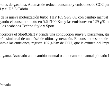
es de gasolina. Además de reducir consumo y emisiones de CO2 para ad
3 y el DS 3 Cabrio.
es de la nueva motorización turbo THP 165 S&S 6v, con cambio manual
dejando el consumo mixto en 5,6 l/100 Km y las emisiones en 129 g/Km 
 los acabados Techno Style y Sport.
orpora el Stop&Start y brinda una conducción suave y placentera, grac
ón similar al de un diésel de última generación. El consumo es otra de 
anto a las emisiones, registra 107 g/Km de CO2, que le eximen del Impu
a la gama. Asociado a un cambio manual o a un cambio manual pilotado
frenada