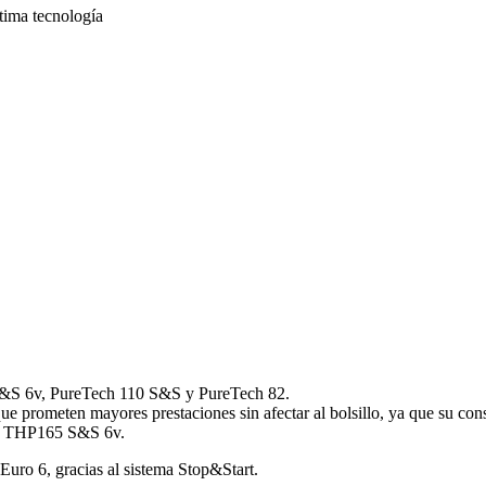
S&S 6v, PureTech 110 S&S y PureTech 82.
ue prometen mayores prestaciones sin afectar al bolsillo, ya que su co
bo THP165 S&S 6v.
uro 6, gracias al sistema Stop&Start.