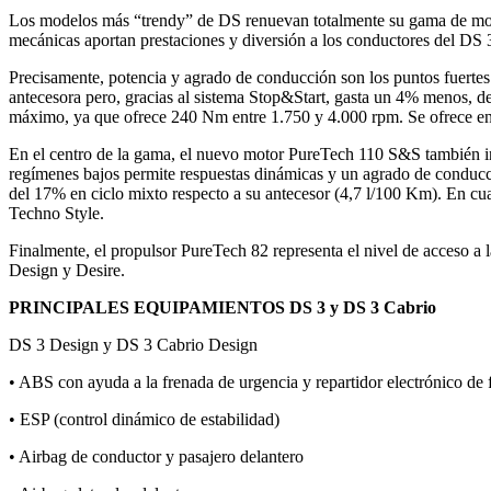
Los modelos más “trendy” de DS renuevan totalmente su gama de motor
mecánicas aportan prestaciones y diversión a los conductores del DS 
Precisamente, potencia y agrado de conducción son los puntos fuert
antecesora pero, gracias al sistema Stop&Start, gasta un 4% menos, 
máximo, ya que ofrece 240 Nm entre 1.750 y 4.000 rpm. Se ofrece en
En el centro de la gama, el nuevo motor PureTech 110 S&S también inc
regímenes bajos permite respuestas dinámicas y un agrado de conducci
del 17% en ciclo mixto respecto a su antecesor (4,7 l/100 Km). En cu
Techno Style.
Finalmente, el propulsor PureTech 82 representa el nivel de acceso 
Design y Desire.
PRINCIPALES EQUIPAMIENTOS DS 3 y DS 3 Cabrio
DS 3 Design y DS 3 Cabrio Design
• ABS con ayuda a la frenada de urgencia y repartidor electrónico de 
• ESP (control dinámico de estabilidad)
• Airbag de conductor y pasajero delantero