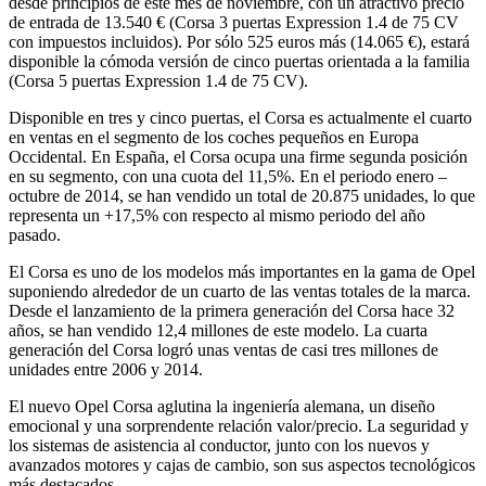
desde principios de este mes de noviembre, con un atractivo precio
de entrada de 13.540 € (Corsa 3 puertas Expression 1.4 de 75 CV
con impuestos incluidos). Por sólo 525 euros más (14.065 €), estará
disponible la cómoda versión de cinco puertas orientada a la familia
(Corsa 5 puertas Expression 1.4 de 75 CV).
Disponible en tres y cinco puertas, el Corsa es actualmente el cuarto
en ventas en el segmento de los coches pequeños en Europa
Occidental. En España, el Corsa ocupa una firme segunda posición
en su segmento, con una cuota del 11,5%. En el periodo enero –
octubre de 2014, se han vendido un total de 20.875 unidades, lo que
representa un +17,5% con respecto al mismo periodo del año
pasado.
El Corsa es uno de los modelos más importantes en la gama de Opel
suponiendo alrededor de un cuarto de las ventas totales de la marca.
Desde el lanzamiento de la primera generación del Corsa hace 32
años, se han vendido 12,4 millones de este modelo. La cuarta
generación del Corsa logró unas ventas de casi tres millones de
unidades entre 2006 y 2014.
El nuevo Opel Corsa aglutina la ingeniería alemana, un diseño
emocional y una sorprendente relación valor/precio. La seguridad y
los sistemas de asistencia al conductor, junto con los nuevos y
avanzados motores y cajas de cambio, son sus aspectos tecnológicos
más destacados.