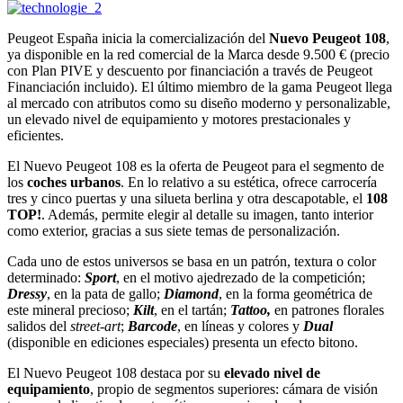
Peugeot España inicia la comercialización del
Nuevo Peugeot 108
,
ya disponible en la red comercial de la Marca desde 9.500 € (precio
con Plan PIVE y descuento por financiación a través de Peugeot
Financiación incluido). El último miembro de la gama Peugeot llega
al mercado con atributos como su diseño moderno y personalizable,
un elevado nivel de equipamiento y motores prestacionales y
eficientes.
El Nuevo Peugeot 108 es la oferta de Peugeot para el segmento de
los
coches
urbanos
. En lo relativo a su estética, ofrece carrocería
tres y cinco puertas y una silueta berlina y otra descapotable, el
108
TOP!
. Además, permite elegir al detalle su imagen, tanto interior
como exterior, gracias a sus siete temas de personalización.
Cada uno de estos universos se basa en un patrón, textura o color
determinado:
Sport
, en el motivo ajedrezado de la competición;
Dressy
, en la pata de gallo;
Diamond
, en la forma geométrica de
este mineral precioso;
Kilt
, en el tartán;
Tattoo,
en patrones florales
salidos del
street-art
;
Barcode
, en líneas y colores y
Dual
(disponible en ediciones especiales) presenta un efecto bitono.
El Nuevo Peugeot 108 destaca por su
elevado nivel de
equipamiento
, propio de segmentos superiores: cámara de visión