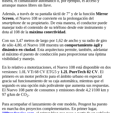
trasera, el climatizador automático o, por ejemplo, el acceso y
arranque manos libres sin llave.
Además, a través de su pantalla táctil de 7” y de la función
Mirror
Screen
, el Nuevo 108 se convierte en la prolongación del
smartphone
de su propietario. De esta manera, el conductor puede
manejar todo el contenido de su teléfono desde este instrumento y
dota al 108 de la
máxima conectividad
.
Con sus 3,47 metros de largo por 1,62 de ancho y su radio de giro
de sólo 4,80, el Nuevo 108 muestra un
comportamiento ágil y
dinámico
en ciudad
. Esta arquitectura permite, también, adelantar
al máximo el puesto de conducción para proporcionar una óptima
visibilidad y manejo.
En lo relativo a motorizaciones, el Nuevo 108 está disponible en dos
versiones: 1.0L VTi 68 CV ETG5 y
1.2L PureTech 82 CV
. El
primero es un motor perfecto para el ámbito urbano en especial
gracia sal funcionamiento de su caja automática, mientras que el
segundo es una opción más polivalente que aumenta sus respuestas.
El Nuevo 108 parte de consumos y emisiones desde 4,2 l/100 km y
97 g/km de CO
.
2
Para acompañar el lanzamiento de este modelo, Peugeot ha puesto
en marcha dos proyectos complementarios. En primer lugar,