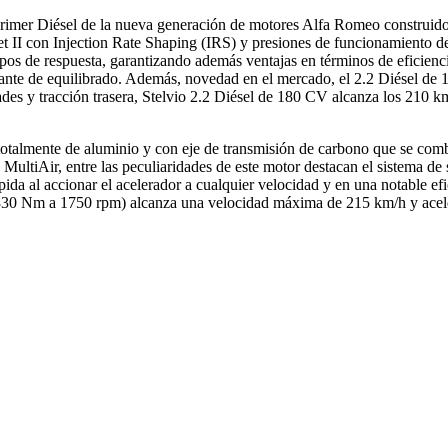
mer Diésel de la nueva generación de motores Alfa Romeo construido to
iJet II con Injection Rate Shaping (IRS) y presiones de funcionamiento 
os de respuesta, garantizando además ventajas en términos de eficienci
tante de equilibrado. Además, novedad en el mercado, el 2.2 Diésel de 
ades y tracción trasera, Stelvio 2.2 Diésel de 180 CV alcanza los 210
otalmente de aluminio y con eje de transmisión de carbono que se comb
MultiAir, entre las peculiaridades de este motor destacan el sistema de 
ida al accionar el acelerador a cualquier velocidad y en una notable ef
30 Nm a 1750 rpm) alcanza una velocidad máxima de 215 km/h y acele