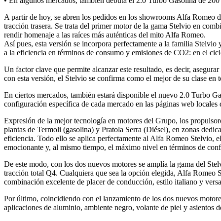
• En algunos mercados, también debuta el 2.0 Turbo Gasolina de 200
A partir de hoy, se abren los pedidos en los showrooms Alfa Romeo de
tracción trasera. Se trata del primer motor de la gama Stelvio en comb
rendir homenaje a las raíces más auténticas del mito Alfa Romeo.
Así pues, esta versión se incorpora perfectamente a la familia Stelvio y
a la eficiencia en términos de consumo y emisiones de CO2: en el cic
Un factor clave que permite alcanzar este resultado, es decir, asegur
con esta versión, el Stelvio se confirma como el mejor de su clase en
En ciertos mercados, también estará disponible el nuevo 2.0 Turbo G
configuración específica de cada mercado en las páginas web locales
Expresión de la mejor tecnología en motores del Grupo, los propulsore
plantas de Termoli (gasolina) y Pratola Serra (Diésel), en zonas dedi
eficiencia. Todo ello se aplica perfectamente al Alfa Romeo Stelvio, 
emocionante y, al mismo tiempo, el máximo nivel en términos de confort
De este modo, con los dos nuevos motores se amplía la gama del Ste
tracción total Q4. Cualquiera que sea la opción elegida, Alfa Romeo S
combinación excelente de placer de conducción, estilo italiano y ver
Por último, coincidiendo con el lanzamiento de los dos nuevos motores,
aplicaciones de aluminio, ambiente negro, volante de piel y asientos de