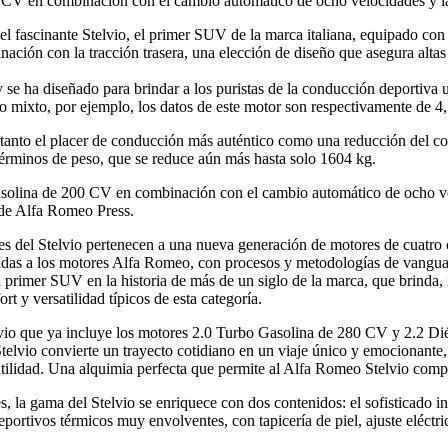
 CV en combinación con el cambio automático de ocho velocidades y la 
l fascinante Stelvio, el primer SUV de la marca italiana, equipado co
inación con la tracción trasera, una elección de diseño que asegura alt
 se ha diseñado para brindar a los puristas de la conducción deportiva un
lo mixto, por ejemplo, los datos de este motor son respectivamente de 
ar tanto el placer de conducción más auténtico como una reducción del c
 términos de peso, que se reduce aún más hasta solo 1604 kg.
asolina de 200 CV en combinación con el cambio automático de ocho vel
 de Alfa Romeo Press.
s del Stelvio pertenecen a una nueva generación de motores de cuatro ci
cadas a los motores Alfa Romeo, con procesos y metodologías de vanguard
el primer SUV en la historia de más de un siglo de la marca, que brinda
 y versatilidad típicos de esta categoría.
lvio que ya incluye los motores 2.0 Turbo Gasolina de 280 CV y 2.2 D
telvio convierte un trayecto cotidiano en un viaje único y emocionante,
satilidad. Una alquimia perfecta que permite al Alfa Romeo Stelvio comp
 la gama del Stelvio se enriquece con dos contenidos: el sofisticado int
portivos térmicos muy envolventes, con tapicería de piel, ajuste eléctric