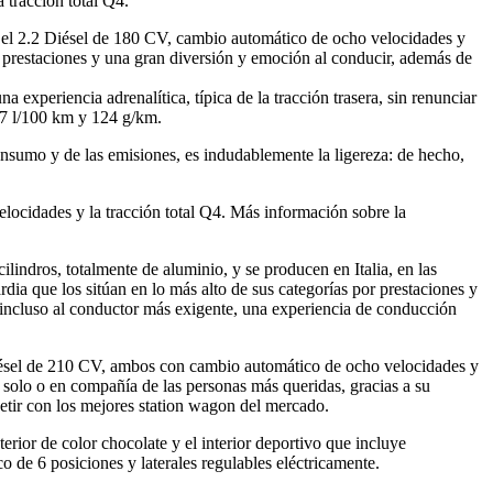
tracción total Q4.
n el 2.2 Diésel de 180 CV, cambio automático de ocho velocidades y
as prestaciones y una gran diversión y emoción al conducir, además de
a experiencia adrenalítica, típica de la tracción trasera, sin renunciar
4,7 l/100 km y 124 g/km.
onsumo y de las emisiones, es indudablemente la ligereza: de hecho,
ocidades y la tracción total Q4. Más información sobre la
lindros, totalmente de aluminio, y se producen en Italia, en las
ia que los sitúan en lo más alto de sus categorías por prestaciones y
, incluso al conductor más exigente, una experiencia de conducción
iésel de 210 CV, ambos con cambio automático de ocho velocidades y
 solo o en compañía de las personas más queridas, gracias a su
etir con los mejores station wagon del mercado.
erior de color chocolate y el interior deportivo que incluye
o de 6 posiciones y laterales regulables eléctricamente.