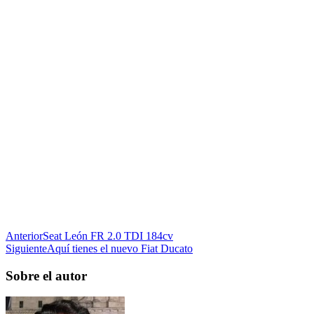
Anterior
Seat León FR 2.0 TDI 184cv
Siguiente
Aquí tienes el nuevo Fiat Ducato
Sobre el autor