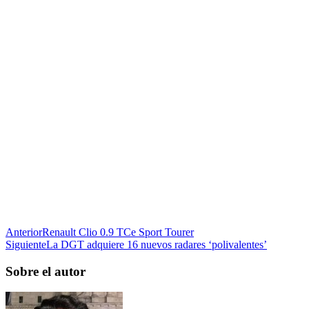
Anterior
Renault Clio 0.9 TCe Sport Tourer
Siguiente
La DGT adquiere 16 nuevos radares ‘polivalentes’
Sobre el autor