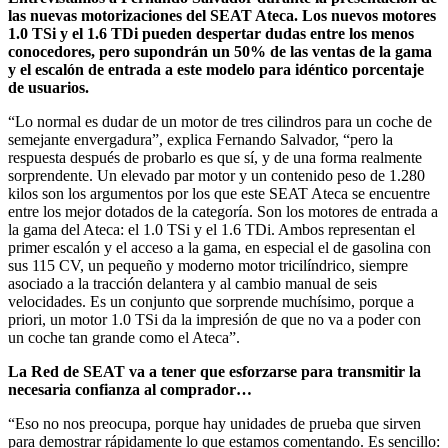
las nuevas motorizaciones del SEAT Ateca. Los nuevos motores
1.0 TSi y el 1.6 TDi pueden despertar dudas entre los menos
conocedores, pero supondrán un 50% de las ventas de la gama
y el escalón de entrada a este modelo para idéntico porcentaje
de usuarios.
“Lo normal es dudar de un motor de tres cilindros para un coche de
semejante envergadura”, explica Fernando Salvador, “pero la
respuesta después de probarlo es que sí, y de una forma realmente
sorprendente. Un elevado par motor y un contenido peso de 1.280
kilos son los argumentos por los que este SEAT Ateca se encuentre
entre los mejor dotados de la categoría. Son los motores de entrada a
la gama del Ateca: el 1.0 TSi y el 1.6 TDi. Ambos representan el
primer escalón y el acceso a la gama, en especial el de gasolina con
sus 115 CV, un pequeño y moderno motor tricilíndrico, siempre
asociado a la tracción delantera y al cambio manual de seis
velocidades. Es un conjunto que sorprende muchísimo, porque a
priori, un motor 1.0 TSi da la impresión de que no va a poder con
un coche tan grande como el Ateca”.
La Red de SEAT va a tener que esforzarse para transmitir la
necesaria confianza al comprador…
“Eso no nos preocupa, porque hay unidades de prueba que sirven
para demostrar rápidamente lo que estamos comentando. Es sencillo: