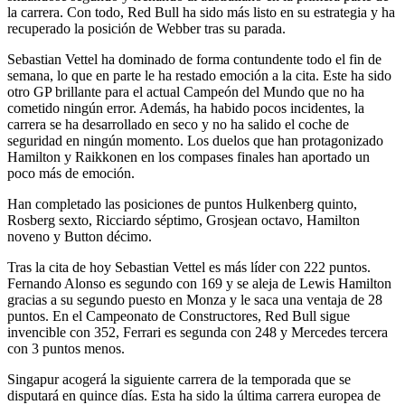
la carrera. Con todo, Red Bull ha sido más listo en su estrategia y ha
recuperado la posición de Webber tras su parada.
Sebastian Vettel ha dominado de forma contundente todo el fin de
semana, lo que en parte le ha restado emoción a la cita. Este ha sido
otro GP brillante para el actual Campeón del Mundo que no ha
cometido ningún error. Además, ha habido pocos incidentes, la
carrera se ha desarrollado en seco y no ha salido el coche de
seguridad en ningún momento. Los duelos que han protagonizado
Hamilton y Raikkonen en los compases finales han aportado un
poco más de emoción.
Han completado las posiciones de puntos Hulkenberg quinto,
Rosberg sexto, Ricciardo séptimo, Grosjean octavo, Hamilton
noveno y Button décimo.
Tras la cita de hoy Sebastian Vettel es más líder con 222 puntos.
Fernando Alonso es segundo con 169 y se aleja de Lewis Hamilton
gracias a su segundo puesto en Monza y le saca una ventaja de 28
puntos. En el Campeonato de Constructores, Red Bull sigue
invencible con 352, Ferrari es segunda con 248 y Mercedes tercera
con 3 puntos menos.
Singapur acogerá la siguiente carrera de la temporada que se
disputará en quince días. Esta ha sido la última carrera europea de