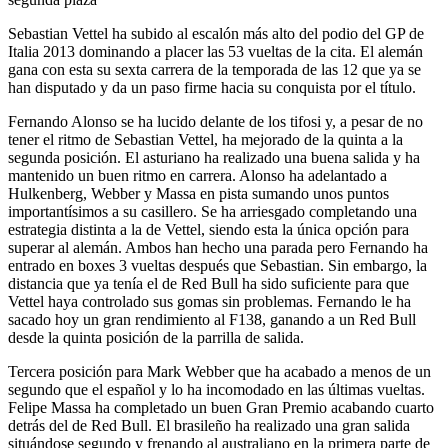
Sebastian Vettel ha subido al escalón más alto del podio del GP de
Italia 2013 dominando a placer las 53 vueltas de la cita. El alemán
gana con esta su sexta carrera de la temporada de las 12 que ya se
han disputado y da un paso firme hacia su conquista por el título.
Fernando Alonso se ha lucido delante de los tifosi y, a pesar de no
tener el ritmo de Sebastian Vettel, ha mejorado de la quinta a la
segunda posición. El asturiano ha realizado una buena salida y ha
mantenido un buen ritmo en carrera. Alonso ha adelantado a
Hulkenberg, Webber y Massa en pista sumando unos puntos
importantísimos a su casillero. Se ha arriesgado completando una
estrategia distinta a la de Vettel, siendo esta la única opción para
superar al alemán. Ambos han hecho una parada pero Fernando ha
entrado en boxes 3 vueltas después que Sebastian. Sin embargo, la
distancia que ya tenía el de Red Bull ha sido suficiente para que
Vettel haya controlado sus gomas sin problemas. Fernando le ha
sacado hoy un gran rendimiento al F138, ganando a un Red Bull
desde la quinta posición de la parrilla de salida.
Tercera posición para Mark Webber que ha acabado a menos de un
segundo que el español y lo ha incomodado en las últimas vueltas.
Felipe Massa ha completado un buen Gran Premio acabando cuarto
detrás del de Red Bull. El brasileño ha realizado una gran salida
situándose segundo y frenando al australiano en la primera parte de