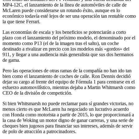
MP4-12C, el lanzamiento de la línea de automóviles de calle de
McLaren puede considerarse un rotundo éxito, aunque en lo
económico todavía esté lejos de ser una operación tan rentable como
la que tiene Ferrari.
Las economías de escala y los beneficios se potenciarán a corto
plazo con el lanzamiento del próximo modelo, el denominado por el
momento como P13 (el de la imagen tras el salto), un coche
destinado a rivalizar en precio con los modelos más «gordos» del
911, y llegar a una audiencia más generalista que sus dos hermanos
de gama.
Pero las operaciones de otras ramas de la compañía no han ido tan
bien como el lanzamiento de coches de calle. Ron Dennis decidió
dejar su cargo al frente del equipo de Fórmula 1 para centrarse en el
esfuerzo automovilístico, mientras dejaba a Martin Whitmarsh como
CEO de la división de competición.
Si bien Whitsmarsh no puede reclamar para sí grandes victorias, no
menos cierto es que McLaren ha negociado un lucrativo acuerdo
con Honda como motorista a partir de 2015, lo que proporcionará a
la casa de Woking un motor digno de ganar carreras, y una serie de
cheques bien jugosos para financiar sus intereses, además de servir
de polo de atracción a patrocinadores.