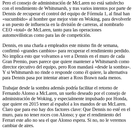
Pero el consejo de administración de McLaren no está satisfecho
con el rendimiento de Whitsmarsh, y tras varios intentos por parte de
Dennis de recuperar el control del equipo de Fórmula 1, al final han
«sucumbido» al hombre que mejor viste en Woking, para devolverle
a un puesto de influencia en la división de carreras, al nombrarlo
CEO «total» de McLaren, tanto para las operaciones
automovilísticas como para las de competición.
Dennis, en una charla a empleados este mismo fin de semana,
confirmó «grandes cambios» para recuperar el rendimiento perdido.
No implica esto que volvamos a ver a Dennis en el muro de cada
Gran Premio, pues parece que quiere mantener a Whitsmarsh como
director ejecutivo del equipo, pero Ron mandará «desde la sombra».
Y si Whitsmarsh no rinde o responde como él quiere, la alternativa
para Dennis pasa por intentar atraer a Ross Brawn nada menos.
Trabajar desde la sombra además podría facilitar el retorno de
Fernando Alonso a McLaren, un sueño deseado por el consejo de
administración de Woking, y especialmente impulsado por Honda,
que quiere en 2015 tener al español a los mandos de un McLaren.
Claro que para eso hay dos factores clave: Que Dennis no esté en el
muro, para no tener roces con Alonso; y que el rendimiento del
Ferrari este año no sea el que Alonso espera. Si no, no le veremos
cambiar de aires.