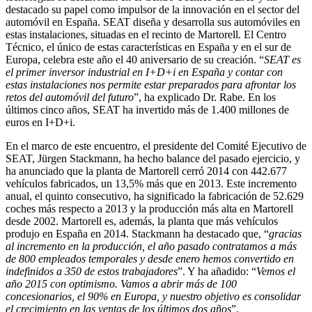
destacado su papel como impulsor de la innovación en el sector del
automóvil en España. SEAT diseña y desarrolla sus automóviles en
estas instalaciones, situadas en el recinto de Martorell. El Centro
Técnico, el único de estas características en España y en el sur de
Europa, celebra este año el 40 aniversario de su creación. “
SEAT es
el primer inversor industrial en I+D+i en España y contar con
estas instalaciones nos permite estar preparados para afrontar los
retos del automóvil del futuro
”, ha explicado Dr. Rabe. En los
últimos cinco años, SEAT ha invertido más de 1.400 millones de
euros en I+D+i.
En el marco de este encuentro, el presidente del Comité Ejecutivo de
SEAT, Jürgen Stackmann, ha hecho balance del pasado ejercicio, y
ha anunciado que la planta de Martorell cerró 2014 con 442.677
vehículos fabricados, un 13,5% más que en 2013. Este incremento
anual, el quinto consecutivo, ha significado la fabricación de 52.629
coches más respecto a 2013 y la producción más alta en Martorell
desde 2002. Martorell es, además, la planta que más vehículos
produjo en España en 2014. Stackmann ha destacado que, “
gracias
al incremento en la producción, el año pasado contratamos a más
de 800 empleados temporales y desde enero hemos convertido en
indefinidos a 350 de estos trabajadores
”. Y ha añadido: “
Vemos el
año 2015 con optimismo. Vamos a abrir más de 100
concesionarios, el 90% en Europa, y nuestro objetivo es consolidar
el crecimiento en las ventas de los últimos dos años
”.