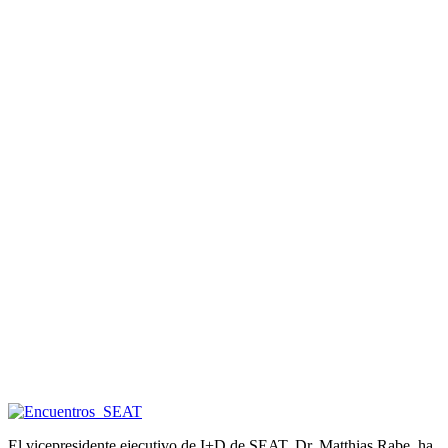
El vicepresidente ejecutivo de I+D de SEAT, Dr. Matthias Rabe, ha