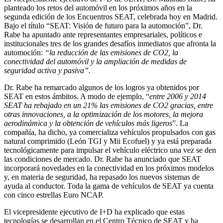
planteado los retos del automóvil en los próximos años en la
segunda edición de los Encuentros SEAT, celebrada hoy en Madrid.
Bajo el título “SEAT: Visión de futuro para la automoción”, Dr.
Rabe ha apuntado ante representantes empresariales, políticos e
institucionales tres de los grandes desafíos inmediatos que afronta la
automoción:
“la reducción de las emisiones de CO2, la
conectividad del automóvil y la ampliación de medidas de
seguridad activa y pasiva”.
Dr. Rabe ha remarcado algunos de los logros ya obtenidos por
SEAT en estos ámbitos. A modo de ejemplo, “
entre 2006 y 2014
SEAT ha rebajado en un 21% las emisiones de CO2 gracias, entre
otras innovaciones, a la optimización de los motores, la mejora
aerodinámica y la obtención de vehículos más ligeros
”. La
compañía, ha dicho, ya comercializa vehículos propulsados con gas
natural comprimido (León TGI y Mii Ecofuel) y ya está preparada
tecnológicamente para impulsar el vehículo eléctrico una vez se den
las condiciones de mercado. Dr. Rabe ha anunciado que SEAT
incorporará novedades en la conectividad en los próximos modelos
y, en materia de seguridad, ha repasado los nuevos sistemas de
ayuda al conductor. Toda la gama de vehículos de SEAT ya cuenta
con cinco estrellas Euro NCAP.
El vicepresidente ejecutivo de I+D ha explicado que estas
tecnologías se desarrollan en el Centro Técnico de SEAT y ha