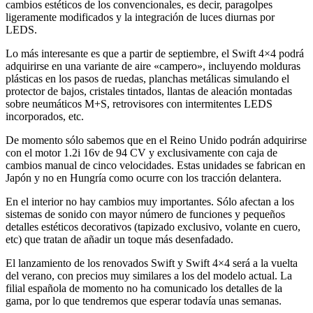
cambios estéticos de los convencionales, es decir, paragolpes
ligeramente modificados y la integración de luces diurnas por
LEDS.
Lo más interesante es que a partir de septiembre, el Swift 4×4 podrá
adquirirse en una variante de aire «campero», incluyendo molduras
plásticas en los pasos de ruedas, planchas metálicas simulando el
protector de bajos, cristales tintados, llantas de aleación montadas
sobre neumáticos M+S, retrovisores con intermitentes LEDS
incorporados, etc.
De momento sólo sabemos que en el Reino Unido podrán adquirirse
con el motor 1.2i 16v de 94 CV y exclusivamente con caja de
cambios manual de cinco velocidades. Estas unidades se fabrican en
Japón y no en Hungría como ocurre con los tracción delantera.
En el interior no hay cambios muy importantes. Sólo afectan a los
sistemas de sonido con mayor número de funciones y pequeños
detalles estéticos decorativos (tapizado exclusivo, volante en cuero,
etc) que tratan de añadir un toque más desenfadado.
El lanzamiento de los renovados Swift y Swift 4×4 será a la vuelta
del verano, con precios muy similares a los del modelo actual. La
filial española de momento no ha comunicado los detalles de la
gama, por lo que tendremos que esperar todavía unas semanas.