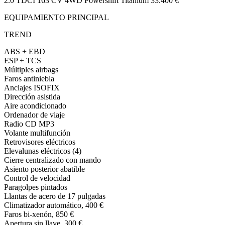
2.0 TDCI 163 CV 4WD Powershift Titanium 33.400 €
EQUIPAMIENTO PRINCIPAL
TREND
ABS + EBD
ESP + TCS
Múltiples airbags
Faros antiniebla
Anclajes ISOFIX
Dirección asistida
Aire acondicionado
Ordenador de viaje
Radio CD MP3
Volante multifunción
Retrovisores eléctricos
Elevalunas eléctricos (4)
Cierre centralizado con mando
Asiento posterior abatible
Control de velocidad
Paragolpes pintados
Llantas de acero de 17 pulgadas
Climatizador automático, 400 €
Faros bi-xenón, 850 €
Apertura sin llave, 300 €