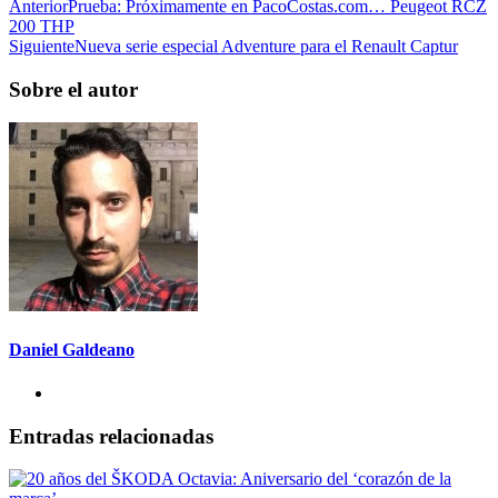
Anterior
Prueba: Próximamente en PacoCostas.com… Peugeot RCZ
200 THP
Siguiente
Nueva serie especial Adventure para el Renault Captur
Sobre el autor
Daniel Galdeano
Entradas relacionadas