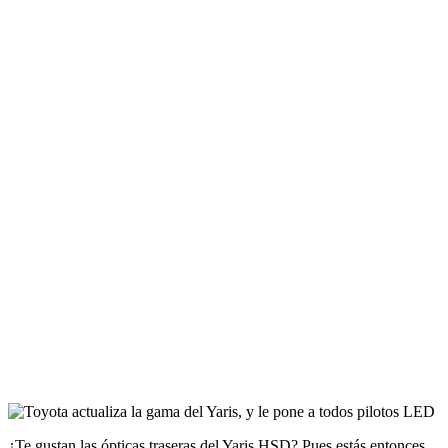
¿Te gustan las ópticas traseras del Yaris HSD? Pues estás entonces