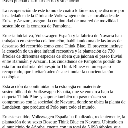
Paseo puedan disfrutar del río y su entorno.
La recuperación de este tramo de cuatro kilómetros que discurre por
los aledaños de la fábrica de Volkswagen entre las localidades de
Eulza y Arazuri, asegura la continuidad de una red de movilidad
sostenible en la comarca de Pamplona.
En esta iniciativa, Volkswagen España y la fábrica de Navarra han
trabajado en estrecha colaboración, habilitando una de las áreas de
descanso del recorrido como zona Think Blue. El proyecto incluye
la creación de un área infantil recreativa y la plantación de 730
árboles de diferentes especies de ribera que jalonan el paseo fluvial
entre Barañáin y Arazuri. Los ciudadanos de Pamplona podrán de
esta forma disfrutar del «espíritu Think Blue.» en un espacio
recuperado, que invitará además a estimular la concienciación
ecológica.
Esta acción da continuidad a la estrategia en materia de
sostenibilidad de Volkswagen España, que se enmarca bajo la
etiqueta Think Blue. y supone también un paso más en su
compromiso con la sociedad de Navarra, donde se ubica la planta de
Landaben, que produce el Polo para todo el mundo.
En este sentido, Volkswagen España ha finalizado, recientemente, la
plantación de su sexto Bosque Think Blue en Navarra. Ubicado en
el municipio de Añorbe, cuenta con un total de 5.098 árboles, que